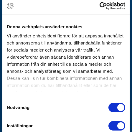
Om Götheskoncernen
Arbeta hos oss
Denna webbplats använder cookies
Vårt erbjudande
Vi använder enhetsidentifierare för att anpassa innehållet
Historik
och annonserna till användarna, tillhandahålla funktioner
Nyhetsbrev
för sociala medier och analysera vår trafik. Vi
Varför Göthes
vidarebefordrar även sådana identifierare och annan
Våra varumärken
information från din enhet till de sociala medier och
annons- och analysföretag som vi samarbetar med.
Koncernbolag
Dessa kan i sin tur kombinera informationen med annan
Göthes Säkerhet
information som du har tillhandahållit eller som de har
Göthes Teknik
samlat in när du har använt deras tjänster.
Samtyckesval
Kontakta oss
Nödvändig
Tips och guider
Vanliga frågor
Inställningar
Försäljnings- och leveransvillkor