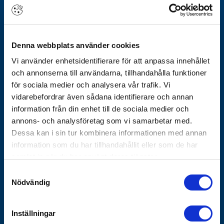
Om Götheskoncernen
Arbeta hos oss
Denna webbplats använder cookies
Vårt erbjudande
Vi använder enhetsidentifierare för att anpassa innehållet
Historik
och annonserna till användarna, tillhandahålla funktioner
Nyhetsbrev
för sociala medier och analysera vår trafik. Vi
Varför Göthes
vidarebefordrar även sådana identifierare och annan
Våra varumärken
information från din enhet till de sociala medier och
annons- och analysföretag som vi samarbetar med.
Koncernbolag
Dessa kan i sin tur kombinera informationen med annan
Göthes Säkerhet
information som du har tillhandahållit eller som de har
Göthes Teknik
samlat in när du har använt deras tjänster.
Samtyckesval
Kontakta oss
Nödvändig
Tips och guider
Vanliga frågor
Inställningar
Försäljnings- och leveransvillkor