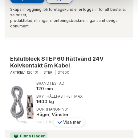
Skapa inloggning, bli företagskund eller logga in för att beställa,
se priser,
produktblad, ritningar, monteringsbeskrivningar samt övriga
dokument.
Elslutbleck STEP 60 Rättvänd 24V
Kolvkontakt 5m Kabel
ARTIKEL:
120431
STEP
ST600
BRANDTESTAD:
120 min
BRYTHÅLLFASTHET MAX:
1600 kg
DÖRRHÄNGNING:
Höger, Vänster
Visa mer
KABEL INGÅR:
Ja
LISTTRYCK:
Finns i lager