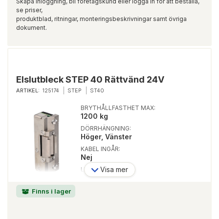
Skapa inloggning, bli företagskund eller logga in för att beställa,
se priser,
produktblad, ritningar, monteringsbeskrivningar samt övriga
dokument.
Elslutbleck STEP 40 Rättvänd 24V
ARTIKEL:
125174
STEP
ST40
BRYTHÅLLFASTHET MAX:
1200 kg
DÖRRHÄNGNING:
Höger, Vänster
KABEL INGÅR:
Nej
Visa mer
LISTTRYCK:
250 kg
LÅSTYP:
Finns i lager
Enkelfallås, Dubbelfallås