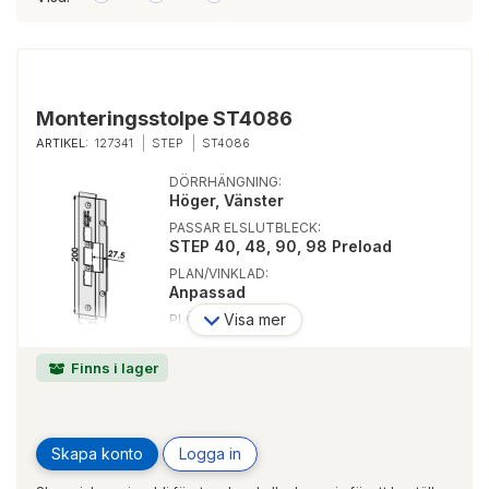
Monteringsstolpe ST4086
ARTIKEL:
127341
STEP
ST4086
DÖRRHÄNGNING:
Höger, Vänster
PASSAR ELSLUTBLECK:
STEP 40, 48, 90, 98 Preload
PLAN/VINKLAD:
Anpassad
Visa mer
PLÖSMÅTT:
27,5 mm
PROFILSYSTEM:
Finns i lager
Sapa 2086
RAKA/RUNDA HÖRN:
Raka
Skapa konto
Logga in