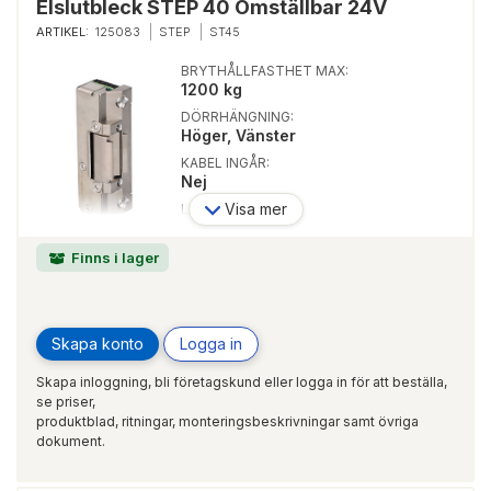
Elslutbleck STEP 40 Omställbar 24V
ARTIKEL:
125083
STEP
ST45
BRYTHÅLLFASTHET MAX:
1200 kg
DÖRRHÄNGNING:
Höger, Vänster
KABEL INGÅR:
Nej
Visa mer
LISTTRYCK:
250 kg
LÅSTYP:
Finns i lager
Enkelfallås, Dubbelfallås
Skapa konto
Logga in
Skapa inloggning, bli företagskund eller logga in för att beställa,
se priser,
produktblad, ritningar, monteringsbeskrivningar samt övriga
dokument.