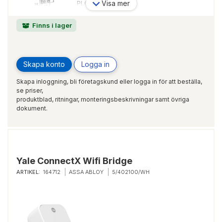
Visa mer
PLÖSMÅTT:
15 mm
RAKA/RUNDA HÖRN:
Finns i lager
Raka
Skapa konto
Logga in
Skapa inloggning, bli företagskund eller logga in för att beställa,
se priser,
produktblad, ritningar, monteringsbeskrivningar samt övriga
dokument.
Yale ConnectX Wifi Bridge
ARTIKEL:
164712
ASSA ABLOY
5/402100/WH