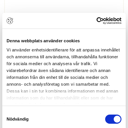
Elslutbleck STEP 90 Rättvänd 24V
ARTIKEL:
126039
STEP
ST90
BRANDTESTAD:
120 min
Denna webbplats använder cookies
BRYTHÅLLFASTHET MAX:
Vi använder enhetsidentifierare för att anpassa innehållet
1200 kg
och annonserna till användarna, tillhandahålla funktioner
DÖRRHÄNGNING:
Höger, Vänster
för sociala medier och analysera vår trafik. Vi
Visa mer
KABEL INGÅR:
vidarebefordrar även sådana identifierare och annan
Nej
information från din enhet till de sociala medier och
LISTTRYCK:
Finns i lager
annons- och analysföretag som vi samarbetar med.
250 kg
Dessa kan i sin tur kombinera informationen med annan
LÅSTYP:
information som du har tillhandahållit eller som de har
Enkelfallås, Dubbelfallås
samlat in när du har använt deras tjänster.
Skapa konto
Logga in
Samtyckesval
Skapa inloggning, bli företagskund eller logga in för att beställa,
Nödvändig
se priser,
produktblad, ritningar, monteringsbeskrivningar samt övriga