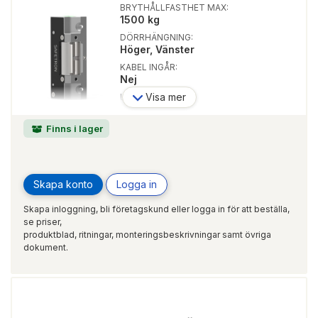
BRYTHÅLLFASTHET MAX:
1500 kg
DÖRRHÄNGNING:
Höger, Vänster
KABEL INGÅR:
Nej
Visa mer
LISTTRYCK:
150 kg
LÅSTYP:
Finns i lager
Enkelfallås, Dubbelfallås
Skapa konto
Logga in
Skapa inloggning, bli företagskund eller logga in för att beställa,
se priser,
produktblad, ritningar, monteringsbeskrivningar samt övriga
dokument.