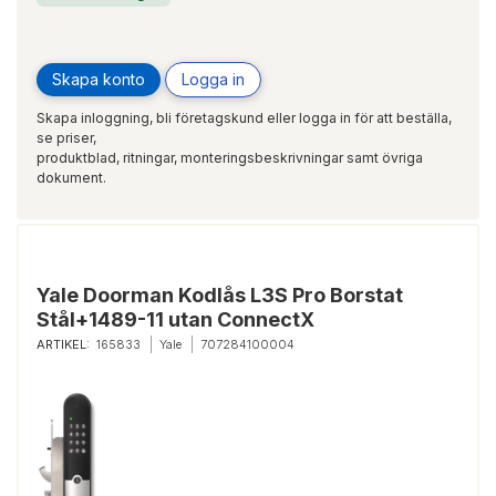
100 kg
LÅSTYP:
Enkelfallås, Dubbelfallås
Skapa konto
Logga in
Skapa inloggning, bli företagskund eller logga in för att beställa,
se priser,
produktblad, ritningar, monteringsbeskrivningar samt övriga
dokument.
Yale Doorman Kodlås L3S Pro Borstat
Stål+1489-11 utan ConnectX
ARTIKEL:
165833
Yale
707284100004