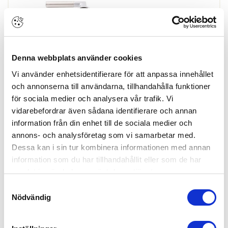
Denna webbplats använder cookies
Vi använder enhetsidentifierare för att anpassa innehållet
och annonserna till användarna, tillhandahålla funktioner
Skapa konto
Logga in
för sociala medier och analysera vår trafik. Vi
Skapa inloggning, bli företagskund eller logga in för att beställa,
vidarebefordrar även sådana identifierare och annan
se priser,
information från din enhet till de sociala medier och
produktblad, ritningar, monteringsbeskrivningar samt övriga
annons- och analysföretag som vi samarbetar med.
dokument.
Dessa kan i sin tur kombinera informationen med annan
information som du har tillhandahållit eller som de har
samlat in när du har använt deras tjänster.
Samtyckesval
Kodhandtag 8814 Höger Matt Rostfritt
Nödvändig
ARTIKEL:
150393
ASSA ABLOY
364923101031
PASSAR LÅSTYP:
Innerdörrslås (typ 2020)