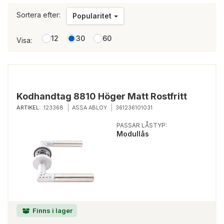
Sortera efter:
Popularitet
12
30
60
Visa:
Kodhandtag 8810 Höger Matt Rostfritt
ARTIKEL:
123368
ASSA ABLOY
361236101031
PASSAR LÅSTYP:
Modullås
Finns i lager