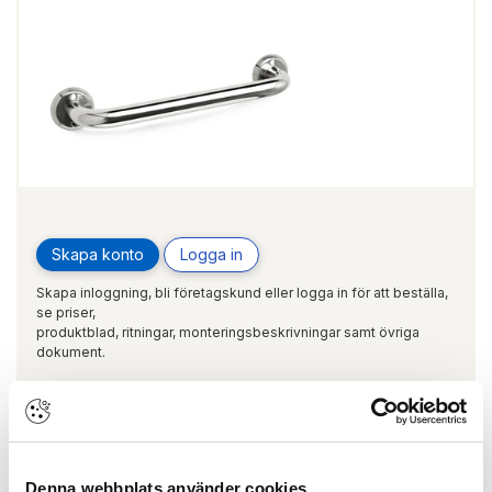
Skapa konto
Logga in
Skapa inloggning, bli företagskund eller logga in för att beställa,
se priser,
produktblad, ritningar, monteringsbeskrivningar samt övriga
dokument.
Badkarshandtag 3407 600mm Rostfritt
Denna webbplats använder cookies