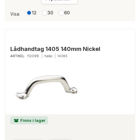
12
30
60
Visa:
Lådhandtag 1405 140mm Nickel
ARTIKEL:
112098
habo
14365
Finns i lager