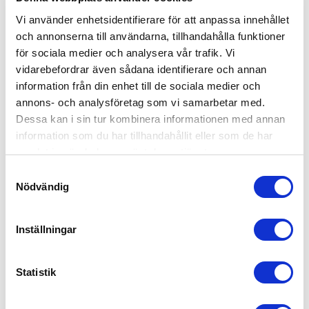
ARTIKEL:
110263
habo
29165
Vi använder enhetsidentifierare för att anpassa innehållet
och annonserna till användarna, tillhandahålla funktioner
för sociala medier och analysera vår trafik. Vi
vidarebefordrar även sådana identifierare och annan
information från din enhet till de sociala medier och
annons- och analysföretag som vi samarbetar med.
Dessa kan i sin tur kombinera informationen med annan
information som du har tillhandahållit eller som de har
samlat in när du har använt deras tjänster.
Skapa konto
Logga in
Samtyckesval
Nödvändig
Skapa inloggning, bli företagskund eller logga in för att beställa,
se priser,
produktblad, ritningar, monteringsbeskrivningar samt övriga
Inställningar
dokument.
Statistik
Badkarshandtag 3407 600mm Vit