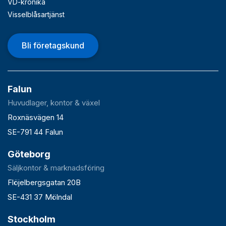
VD-krönika
Visselblåsartjänst
Bli företagskund
Falun
Huvudlager, kontor & växel
Roxnäsvägen 14
SE-791 44 Falun
Göteborg
Säljkontor & marknadsföring
Flöjelbergsgatan 20B
SE-431 37 Mölndal
Stockholm