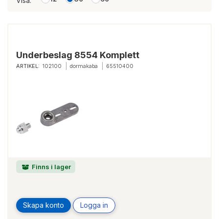
Visa:
Underbeslag 8554 Komplett
ARTIKEL:
102100
dormakaba
65510400
Finns i lager
Skapa konto
Logga in