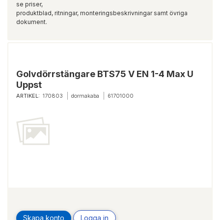
se priser,
produktblad, ritningar, monteringsbeskrivningar samt övriga
dokument.
Golvdörrstängare BTS75 V EN 1-4 Max U
Uppst
ARTIKEL:
170803
dormakaba
61701000
Skapa konto
Logga in