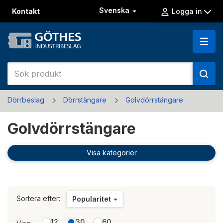
Svenska
Kontakt
Logga in
Dörrbeslag
Dörrstängare
Golvdörrstängare
Golvdörrstängare
Visa kategorier
Sortera efter:
Popularitet
12
30
60