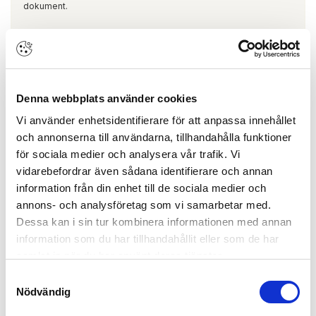
dokument.
Spaltventil Biobe 40 Vit Set
ARTIKEL:
121350
biobe
1134023
Denna webbplats använder cookies
Vi använder enhetsidentifierare för att anpassa innehållet
och annonserna till användarna, tillhandahålla funktioner
för sociala medier och analysera vår trafik. Vi
vidarebefordrar även sådana identifierare och annan
information från din enhet till de sociala medier och
annons- och analysföretag som vi samarbetar med.
Dessa kan i sin tur kombinera informationen med annan
information som du har tillhandahållit eller som de har
Finns i lager
samlat in när du har använt deras tjänster.
Samtyckesval
Nödvändig
Skapa konto
Logga in