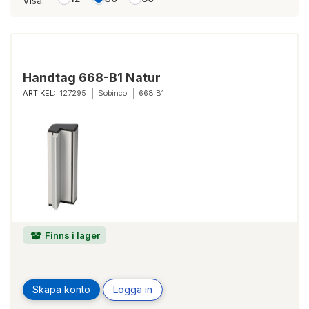
Visa:
Handtag 668-B1 Natur
ARTIKEL:
127295
Sobinco
668 B1
Finns i lager
Skapa konto
Logga in