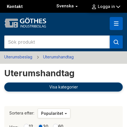
Svenska
Kontakt
Logga in
Uterumsbeslag
Uterumshandtag
Uterumshandtag
Visa kategorier
Sortera efter:
Popularitet
12
30
60