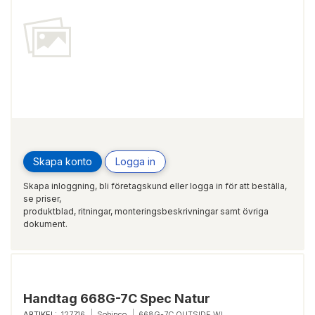
Skapa konto
Logga in
Skapa inloggning, bli företagskund eller logga in för att beställa,
se priser,
produktblad, ritningar, monteringsbeskrivningar samt övriga
dokument.
Handtag 668G-7C Spec Natur
ARTIKEL:
127716
Sobinco
668G-7C OUTSIDE WI.