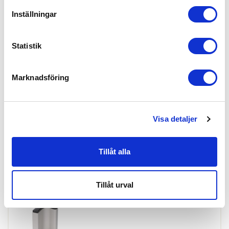
Inställningar
Statistik
Skapa konto
Logga in
Marknadsföring
Skapa inloggning, bli företagskund eller logga in för att beställa,
se priser,
produktblad, ritningar, monteringsbeskrivningar samt övriga
dokument.
Visa detaljer
Tillåt alla
Handtag 669D-22-120G Natur Ut
ARTIKEL:
127306
Sobinco
669D 22-120G NATUR
Tillåt urval