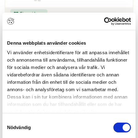
Finns i lager
Skapa konto
Logga in
Denna webbplats använder cookies
Skapa inloggning, bli företagskund eller logga in för att beställa,
Vi använder enhetsidentifierare för att anpassa innehållet
se priser,
produktblad, ritningar, monteringsbeskrivningar samt övriga
och annonserna till användarna, tillhandahålla funktioner
dokument.
för sociala medier och analysera vår trafik. Vi
vidarebefordrar även sådana identifierare och annan
information från din enhet till de sociala medier och
annons- och analysföretag som vi samarbetar med.
Handtag 668I-2 Vit RAL 9010
Dessa kan i sin tur kombinera informationen med annan
information som du har tillhandahållit eller som de har
ARTIKEL:
127726
Sobinco
AUT LOCKING PULL+ C
samlat in när du har använt deras tjänster.
Samtyckesval
Nödvändig