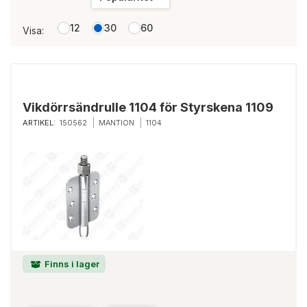
12
30
60
Visa:
Vikdörrsändrulle 1104 för Styrskena 1109
ARTIKEL:
150562
MANTION
1104
Finns i lager