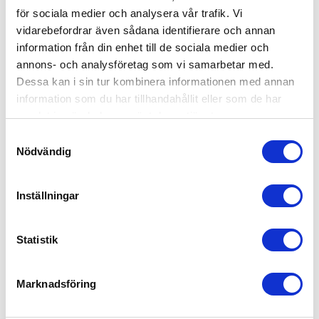
för sociala medier och analysera vår trafik. Vi
vidarebefordrar även sådana identifierare och annan
information från din enhet till de sociala medier och
annons- och analysföretag som vi samarbetar med.
Dessa kan i sin tur kombinera informationen med annan
information som du har tillhandahållit eller som de har
Finns i lager
samlat in när du har använt deras tjänster.
Samtyckesval
Nödvändig
Skapa konto
Logga in
Inställningar
Skapa inloggning, bli företagskund eller logga in för att beställa,
se priser,
produktblad, ritningar, monteringsbeskrivningar samt övriga
dokument.
Statistik
Marknadsföring
Vikdörrsrulle 9643 för Hercule 9040