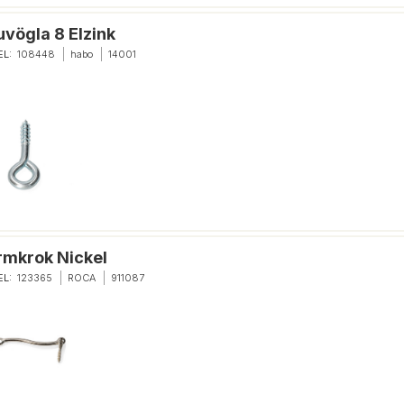
uvögla 8 Elzink
EL:
108448
habo
14001
rmkrok Nickel
EL:
123365
ROCA
911087