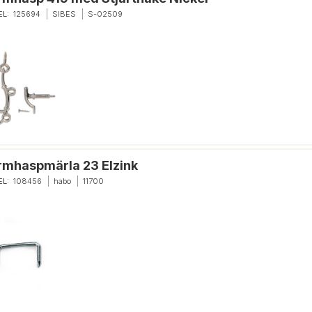
EL:
125694
SIBES
S-02509
rmhaspmärla 23 Elzink
EL:
108456
habo
11700