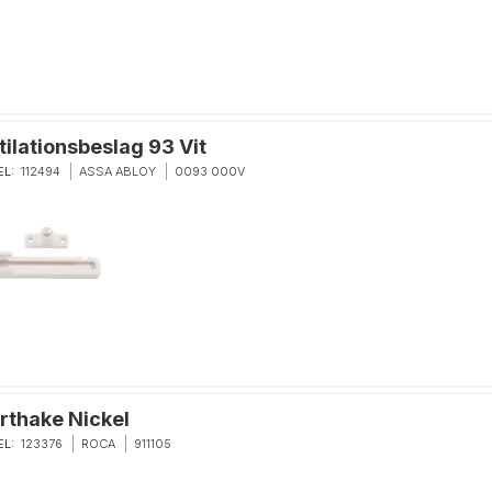
tilationsbeslag 93 Vit
EL:
112494
ASSA ABLOY
0093 000V
ärthake Nickel
EL:
123376
ROCA
911105