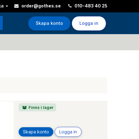
ka
order@gothes.se
010-483 40 25
Skapa konto
Logga in
Finns i lager
Skapa konto
Logga in