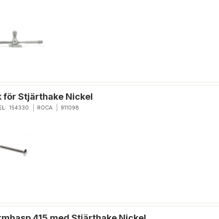
 för Stjärthake Nickel
EL:
154330
ROCA
911098
rmhasp 415 med Stjärthake Nickel