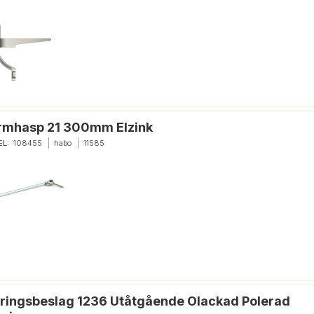
rmhasp 21 300mm Elzink
EL:
108455
habo
11585
ringsbeslag 1236 Utåtgående Olackad Polerad