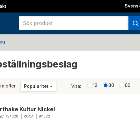
Svens
akt
lag
ställningsbeslag
12
30
60
ra efter:
Popularitet
Visa:
rthake Kultur Nickel
EL:
154328
ROCA
911322