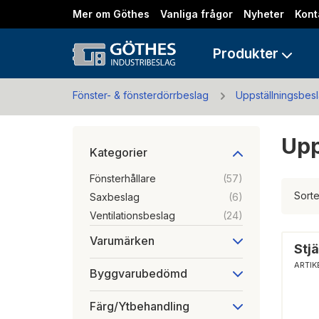
Mer om Göthes
Vanliga frågor
Nyheter
Kont
Produkter
Fönster- & fönsterdörrbeslag
Uppställningsbes
Upp
Kategorier
Fönsterhållare
(57)
Sorte
Saxbeslag
(6)
Ventilationsbeslag
(24)
Varumärken
Stjä
ARTIK
Byggvarubedömd
Färg/Ytbehandling