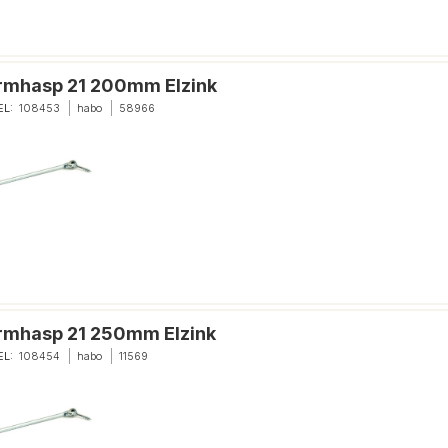
rmhasp 21 200mm Elzink
EL:
108453
habo
58966
rmhasp 21 250mm Elzink
EL:
108454
habo
11569