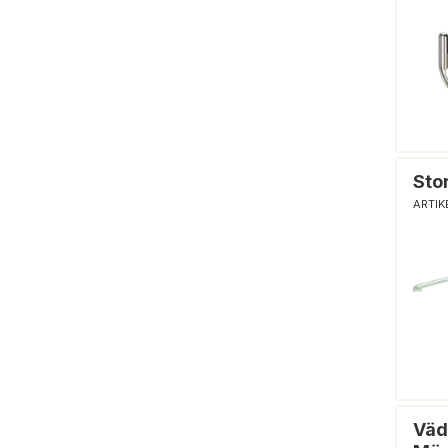
Sto
ARTIK
Väd