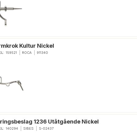
rmkrok Kultur Nickel
EL:
159521
ROCA
911340
ringsbeslag 1236 Utåtgående Nickel
EL:
140294
SIBES
S-02437