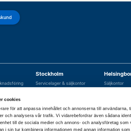
gskund
Stockholm
Helsingbo
rknadsföring
Servicelager & säljkontor
Säljkontor
n 20B
Elektravägen 31
SE-252 70 R
dal
SE-126 30 Hägersten
r cookies
rare för att anpassa innehållet och annonserna till användarna, t
er och analysera vår trafik. Vi vidarebefordrar även sådana ident
 enhet till de sociala medier och annons- och analysföretag som 
dagar 07.30–16.30 |
 i sin tur kombinera informationen med annan information som