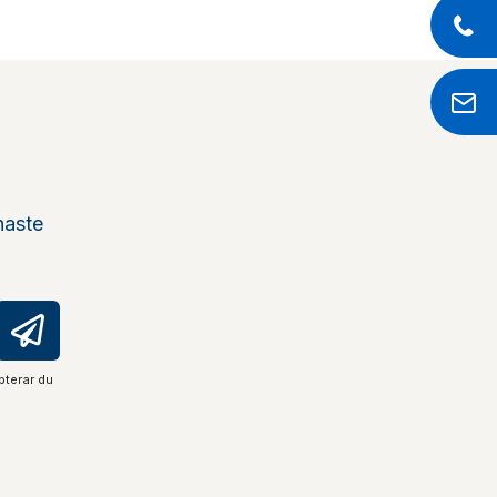
naste
pterar du