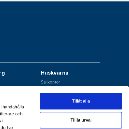
rg
Huskvarna
Säljkontor
åå
Esbjörnarp 10
SE-561 92 Huskvarna
Tillåt alla
illhandahålla
ifierare och
Tillåt urval
vi
 du har