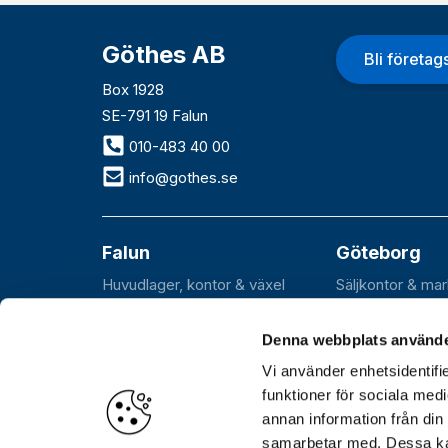
Göthes AB
Bli företa
Box 1928
SE-791 19 Falun
010-483 40 00
info@gothes.se
Falun
Göteborg
Huvudlager, kontor & växel
Säljkontor & ma
Roxnäsvägen 14
Flöjelbergsgata
SE-791 44 Falun
SE-431 37 Möln
Denna webbplats använde
Vi använder enhetsidentifie
funktioner för sociala medi
annan information från din
Öppettider
Huvudkontor, lager och växel: Var
samarbetar med. Dessa kan