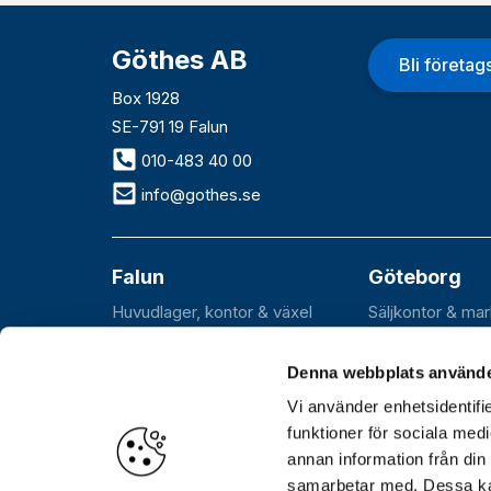
Göthes AB
Bli företa
Box 1928
SE-791 19 Falun
010-483 40 00
info@gothes.se
Falun
Göteborg
Huvudlager, kontor & växel
Säljkontor & ma
Roxnäsvägen 14
Flöjelbergsgata
SE-791 44 Falun
SE-431 37 Möln
Denna webbplats använde
Vi använder enhetsidentifie
funktioner för sociala medi
annan information från din
Öppettider
Huvudkontor, lager och växel: Var
samarbetar med. Dessa kan