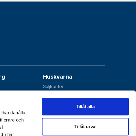
rg
Huskvarna
Säljkontor
åå
Esbjörnarp 10
SE-561 92 Huskvarna
Tillåt alla
illhandahålla
ifierare och
Tillåt urval
vi
 du har