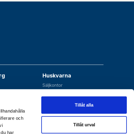
rg
Huskvarna
Säljkontor
åå
Esbjörnarp 10
SE-561 92 Huskvarna
Tillåt alla
illhandahålla
ifierare och
Tillåt urval
vi
 du har