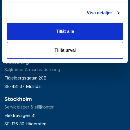
Visa detaljer
Falun
Tillåt alla
Huvudlager, kontor & växel
Roxnäsvägen 14
SE-791 44 Falun
Tillåt urval
Göteborg
Säljkontor & marknadsföring
Flöjelbergsgatan 20B
SE-431 37 Mölndal
Stockholm
Servicelager & säljkontor
Elektravägen 31
SE-126 30 Hägersten