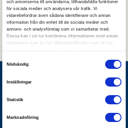
och annonserna till användarna, tillhandahålla funktioner
för sociala medier och analysera vår trafik. Vi
vidarebefordrar även sådana identifierare och annan
information från din enhet till de sociala medier och
Genom att skicka din e-postadress till oss och prenumerera på vårt
annons- och analysföretag som vi samarbetar med.
nyhetsbrev så accepterar du innehållet i vår
integritetspolicy
. Du kan hitta
tidigare nyhetsbrev
här
Dessa kan i sin tur kombinera informationen med annan
information som du har tillhandahållit eller som de har
samlat in när du har använt deras tjänster.
Samtyckesval
Nödvändig
Göthes AB
Inställningar
Box 1928
SE-791 19 Falun
Statistik
010-483 40 00
info@gothes.se
Marknadsföring
Bli företagskund