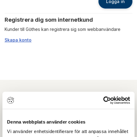
Logga in
Registrera dig som internetkund
Kunder till Göthes kan registrera sig som webbanvändare
Skapa konto
Nyhetsbrev
Prenumerera på vårt nyhetsbrev och få tips,
Denna webbplats använder cookies
guider och senaste nytt direkt i din inkorg.
Vi använder enhetsidentifierare för att anpassa innehållet