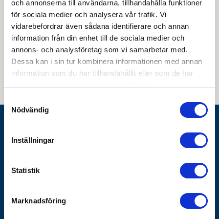
och annonserna till användarna, tillhandahålla funktioner
för sociala medier och analysera vår trafik. Vi
vidarebefordrar även sådana identifierare och annan
information från din enhet till de sociala medier och
Genom att skicka din e-postadress till oss och prenumerera på vårt
annons- och analysföretag som vi samarbetar med.
nyhetsbrev så accepterar du innehållet i vår
integritetspolicy
. Du kan hitta
tidigare nyhetsbrev
här
Dessa kan i sin tur kombinera informationen med annan
information som du har tillhandahållit eller som de har
samlat in när du har använt deras tjänster.
Samtyckesval
Nödvändig
Göthes AB
Inställningar
Box 1928
SE-791 19 Falun
Statistik
010-483 40 00
info@gothes.se
Marknadsföring
Bli företagskund