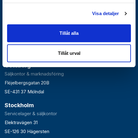
Visa detaljer
Falun
Tillåt alla
Huvudlager, kontor & växel
Roxnäsvägen 14
SE-791 44 Falun
Tillåt urval
Göteborg
Säljkontor & marknadsföring
Flöjelbergsgatan 20B
SE-431 37 Mölndal
Stockholm
Servicelager & säljkontor
Elektravägen 31
SE-126 30 Hägersten