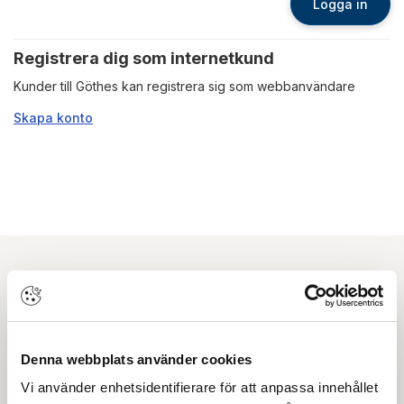
Logga in
Registrera dig som internetkund
Kunder till Göthes kan registrera sig som webbanvändare
Skapa konto
Nyhetsbrev
Prenumerera på vårt nyhetsbrev och få tips,
Denna webbplats använder cookies
guider och senaste nytt direkt i din inkorg.
Vi använder enhetsidentifierare för att anpassa innehållet