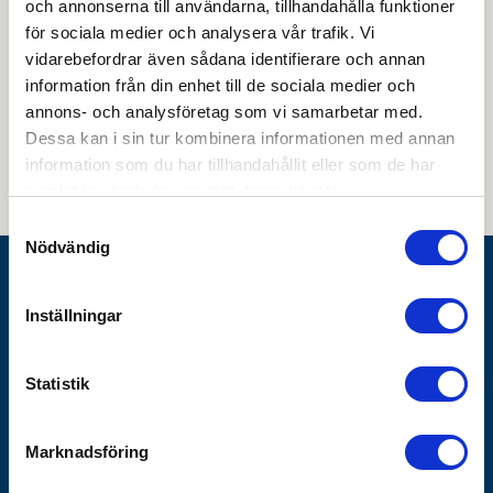
och annonserna till användarna, tillhandahålla funktioner
för sociala medier och analysera vår trafik. Vi
vidarebefordrar även sådana identifierare och annan
information från din enhet till de sociala medier och
Genom att skicka din e-postadress till oss och prenumerera på vårt
annons- och analysföretag som vi samarbetar med.
nyhetsbrev så accepterar du innehållet i vår
integritetspolicy
. Du kan hitta
tidigare nyhetsbrev
här
Dessa kan i sin tur kombinera informationen med annan
information som du har tillhandahållit eller som de har
samlat in när du har använt deras tjänster.
Samtyckesval
Nödvändig
Göthes AB
Inställningar
Box 1928
SE-791 19 Falun
Statistik
010-483 40 00
info@gothes.se
Marknadsföring
Bli företagskund