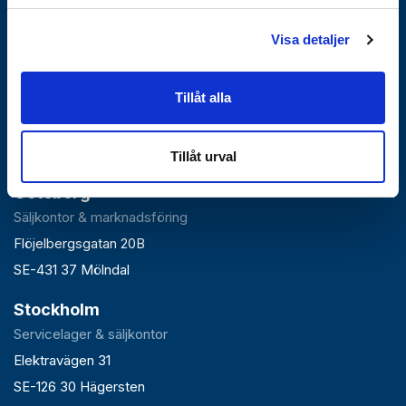
Visa detaljer
Falun
Tillåt alla
Huvudlager, kontor & växel
Roxnäsvägen 14
SE-791 44 Falun
Tillåt urval
Göteborg
Säljkontor & marknadsföring
Flöjelbergsgatan 20B
SE-431 37 Mölndal
Stockholm
Servicelager & säljkontor
Elektravägen 31
SE-126 30 Hägersten