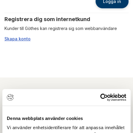
Logga in
Registrera dig som internetkund
Kunder till Göthes kan registrera sig som webbanvändare
Skapa konto
Nyhetsbrev
Prenumerera på vårt nyhetsbrev och få tips,
Denna webbplats använder cookies
guider och senaste nytt direkt i din inkorg.
Vi använder enhetsidentifierare för att anpassa innehållet