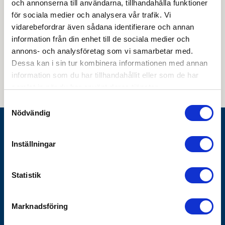
och annonserna till användarna, tillhandahålla funktioner
för sociala medier och analysera vår trafik. Vi
vidarebefordrar även sådana identifierare och annan
information från din enhet till de sociala medier och
Genom att skicka din e-postadress till oss och prenumerera på vårt
annons- och analysföretag som vi samarbetar med.
nyhetsbrev så accepterar du innehållet i vår
integritetspolicy
. Du kan hitta
tidigare nyhetsbrev
här
Dessa kan i sin tur kombinera informationen med annan
information som du har tillhandahållit eller som de har
samlat in när du har använt deras tjänster.
Samtyckesval
Nödvändig
Göthes AB
Inställningar
Box 1928
SE-791 19 Falun
Statistik
010-483 40 00
info@gothes.se
Marknadsföring
Bli företagskund