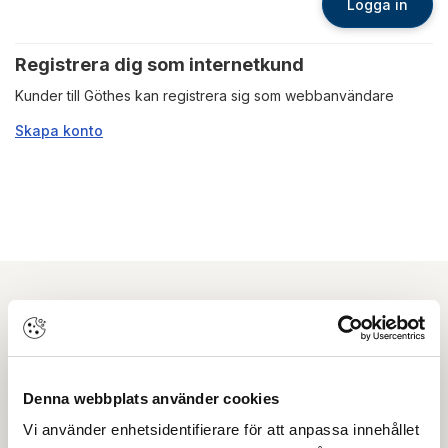
Logga in
Registrera dig som internetkund
Kunder till Göthes kan registrera sig som webbanvändare
Skapa konto
Nyhetsbrev
Prenumerera på vårt nyhetsbrev och få tips,
Denna webbplats använder cookies
guider och senaste nytt direkt i din inkorg.
Vi använder enhetsidentifierare för att anpassa innehållet