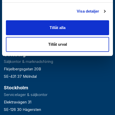
Visa detaljer
Falun
Tillåt alla
Huvudlager, kontor & växel
Roxnäsvägen 14
SE-791 44 Falun
Tillåt urval
Göteborg
Säljkontor & marknadsföring
Flöjelbergsgatan 20B
SE-431 37 Mölndal
Stockholm
Servicelager & säljkontor
Elektravägen 31
SE-126 30 Hägersten