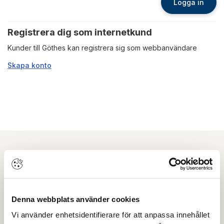
Logga in
Registrera dig som internetkund
Kunder till Göthes kan registrera sig som webbanvändare
Skapa konto
Nyhetsbrev
Prenumerera på vårt nyhetsbrev och få tips,
Denna webbplats använder cookies
guider och senaste nytt direkt i din inkorg.
Vi använder enhetsidentifierare för att anpassa innehållet