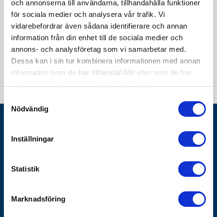
och annonserna till användarna, tillhandahålla funktioner
för sociala medier och analysera vår trafik. Vi
vidarebefordrar även sådana identifierare och annan
information från din enhet till de sociala medier och
Genom att skicka din e-postadress till oss och prenumerera på vårt
annons- och analysföretag som vi samarbetar med.
nyhetsbrev så accepterar du innehållet i vår
integritetspolicy
. Du kan hitta
tidigare nyhetsbrev
här
Dessa kan i sin tur kombinera informationen med annan
information som du har tillhandahållit eller som de har
samlat in när du har använt deras tjänster.
Samtyckesval
Nödvändig
Göthes AB
Inställningar
Box 1928
SE-791 19 Falun
Statistik
010-483 40 00
info@gothes.se
Marknadsföring
Bli företagskund