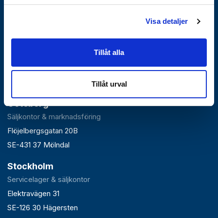
Visa detaljer
Falun
Tillåt alla
Huvudlager, kontor & växel
Roxnäsvägen 14
SE-791 44 Falun
Tillåt urval
Göteborg
Säljkontor & marknadsföring
Flöjelbergsgatan 20B
SE-431 37 Mölndal
Stockholm
Servicelager & säljkontor
Elektravägen 31
SE-126 30 Hägersten