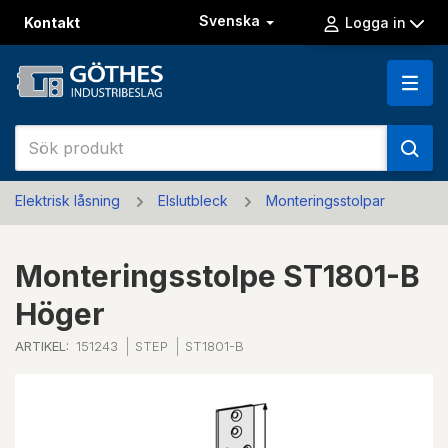
Svenska
Kontakt
Logga in
Elektrisk låsning
Elslutbleck
Monteringsstolpar
Monteringsstolpe ST1801-B
Höger
ARTIKEL:
151243
STEP
ST1801-B