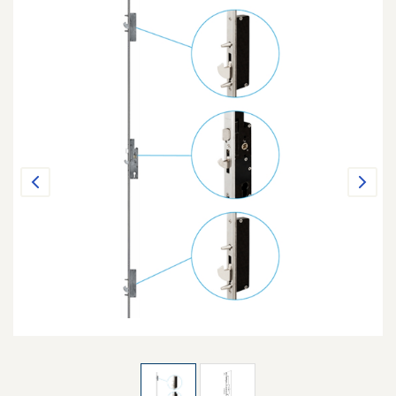
Previous
Next