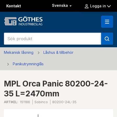
Svenska
Kontakt
Logga in
Mekanisk låsning
Låshus & tillbehör
Panikutrymninglås
MPL Orca Panic 80200-24-
35 L=2470mm
ARTIKEL:
151186
Sobinco
80200-24L-35