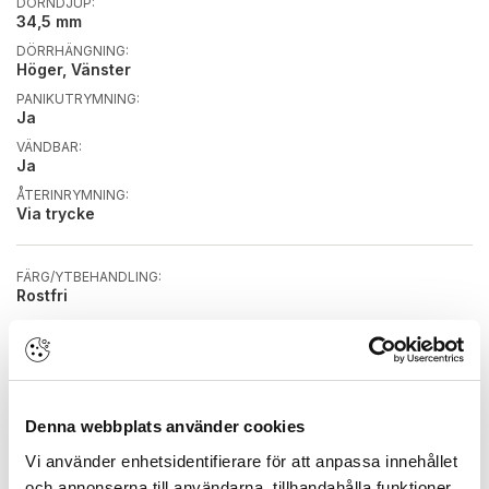
DORNDJUP:
34,5 mm
DÖRRHÄNGNING:
Höger, Vänster
PANIKUTRYMNING:
Ja
VÄNDBAR:
Ja
ÅTERINRYMNING:
Via trycke
FÄRG/YTBEHANDLING:
Rostfri
KOLVPLACERING:
DIN
LÅSHUSDJUP:
50,5 mm
LÅSTYP:
Denna webbplats använder cookies
Flerpunktslås
Vi använder enhetsidentifierare för att anpassa innehållet
MIKROBRYTARE:
och annonserna till användarna, tillhandahålla funktioner
Nej