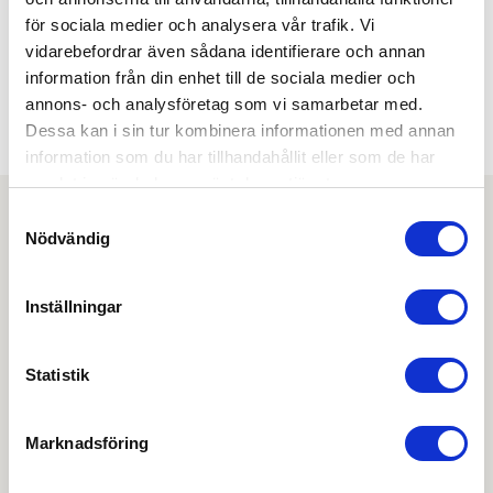
för sociala medier och analysera vår trafik. Vi
NÖDUTRYMNING:
Ja
vidarebefordrar även sådana identifierare och annan
information från din enhet till de sociala medier och
SMALPROFIL/MODUL:
DIN
annons- och analysföretag som vi samarbetar med.
SPLITSPINDEL:
Dessa kan i sin tur kombinera informationen med annan
Nej
information som du har tillhandahållit eller som de har
samlat in när du har använt deras tjänster.
Samtyckesval
Ladda ner
Nödvändig
Produktblad
Inställningar
OBS:
Vi reserverar oss för att det kan finnas
uppdaterade dokument hos leverantören. Vi jobbar
Statistik
löpande med att säkerställa att våra dokument är så
aktuella som möjligt.
Marknadsföring