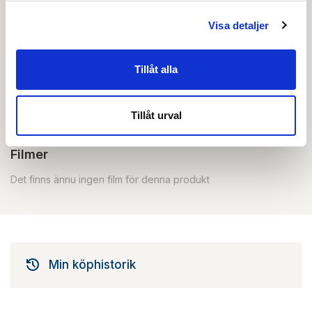
Skapa konto
Logga in
Visa detaljer
Skapa inloggning, bli företagskund eller logga in för att
beställa, se priser,
produktblad, ritningar, monteringsbeskrivningar samt
Tillåt alla
övriga dokument.
Tillåt urval
Filmer
Det finns ännu ingen film för denna produkt
Min köphistorik