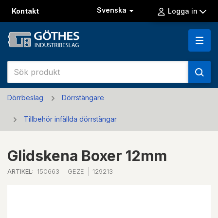
Svenska
Kontakt
Logga in
Dörrbeslag
Dörrstängare
Tillbehör infällda dörrstängar
Glidskena Boxer 12mm
ARTIKEL:
150663
GEZE
129213
Previous
Next