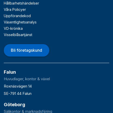
Hållbarhetshändelser
Våra Policyer
Uppförandekod
Väsentlighetsanalys
VD-krönika
Visselblåsartjänst
Bli företagskund
Falun
Huvudlager, kontor & växel
Roxnäsvägen 14
SE-791 44 Falun
Göteborg
Säljkontor & marknadsföring