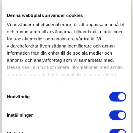
OBS:
Vi reserverar oss för att det kan finnas
uppdaterade dokument hos leverantören. Vi jobbar
Denna webbplats använder cookies
löpande med att säkerställa att våra dokument är så
aktuella som möjligt.
Vi använder enhetsidentifierare för att anpassa innehållet
och annonserna till användarna, tillhandahålla funktioner
för sociala medier och analysera vår trafik. Vi
Skapa konto
Logga in
vidarebefordrar även sådana identifierare och annan
information från din enhet till de sociala medier och
Skapa inloggning, bli företagskund eller logga in för att
annons- och analysföretag som vi samarbetar med.
beställa, se priser,
Dessa kan i sin tur kombinera informationen med annan
produktblad, ritningar, monteringsbeskrivningar samt
information som du har tillhandahållit eller som de har
övriga dokument.
samlat in när du har använt deras tjänster.
Samtyckesval
Nödvändig
Filmer
Inställningar
Det finns ännu ingen film för denna produkt