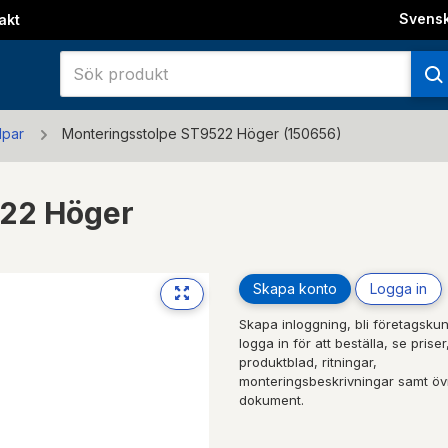
Svens
akt
lpar
Monteringsstolpe ST9522 Höger (150656)
522 Höger
Skapa konto
Logga in
Skapa inloggning, bli företagskun
logga in för att beställa, se priser
produktblad, ritningar,
monteringsbeskrivningar samt öv
dokument.