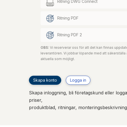
Ritning DWG Connect
Ritning PDF
Ritning PDF 2
OBS:
Vi reserverar oss för att det kan finnas uppd
leverantören. Vi jobbar löpande med att säkerställa
aktuella som möjligt.
Skapa konto
Logga in
Skapa inloggning, bli företagskund eller logga 
priser,
produktblad, ritningar, monteringsbeskrivnin