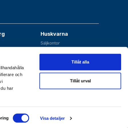
rg
Huskvarna
Säljkontor
åå
Esbjörnarp 10
SE-561 92 Huskvarna
Tillåt alla
illhandahålla
ifierare och
Tillåt urval
vi
 du har
ring
Göthes Teknik
|
Göthes Säkerhet
Visa detaljer