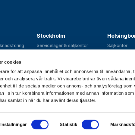
Stockholm
Helsingbo
rknadsföring
Servicelager & säljkontor
Säljkontor
n 20B
Elektravägen 31
SE-252 70 R
dal
SE-126 30 Hägersten
r cookies
rare för att anpassa innehållet och annonserna till användarna, t
er och analysera vår trafik. Vi vidarebefordrar även sådana ident
 enhet till de sociala medier och annons- och analysföretag som 
dagar 07.30–16.30 |
 i sin tur kombinera informationen med annan information som
e har samlat in när du har använt deras tjänster.
Inställningar
Statistik
Marknadsfö