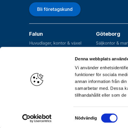
Bli företagskund
Falun
Göteborg
Huvudlager, kontor & växel
Säljkontor & ma
Roxnäsvägen 14
Flöjelbergsgata
SE-791 44 Falun
SE-431 37 Möln
Denna webbplats använde
Vi använder enhetsidentifie
funktioner för sociala medi
annan information från din
Öppettider
Huvudkontor, lager och växel: Var
samarbetar med. Dessa kan
Hämtlager (Stockholm): Vardagar 06.30–17.00
tillhandahållit eller som d
Samtyckesval
Nödvändig
© Göthes Industribeslag AB 2026