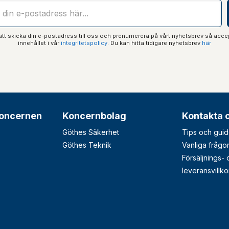
t skicka din e-postadress till oss och prenumerera på vårt nyhetsbrev så acce
innehållet i vår
integritetspolicy
. Du kan hitta tidigare nyhetsbrev
här
oncernen
Koncernbolag
Kontakta 
Göthes Säkerhet
Tips och guid
Göthes Teknik
Vanliga frågo
Försäljnings-
leveransvillko