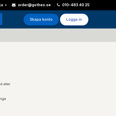
ka
order@gothes.se
010-483 40 25
Skapa konto
Logga in
d eller
,
riga