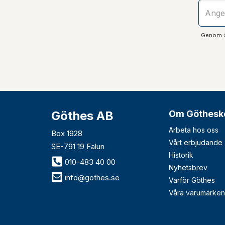
Genom at
Göthes AB
Om Göthesk
Arbeta hos oss
Box 1928
Vårt erbjudande
SE-791 19 Falun
Historik
010-483 40 00
Nyhetsbrev
info@gothes.se
Varför Göthes
Våra varumärken