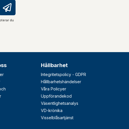
pterar du
oss
Hållbarhet
er
Integritetspolicy - GDPR
r
Hållbarhetshändelser
 och
Våra Policyer
r
Uppförandekod
Väsentlighetsanalys
VD-krönika
Visselblåsartjänst