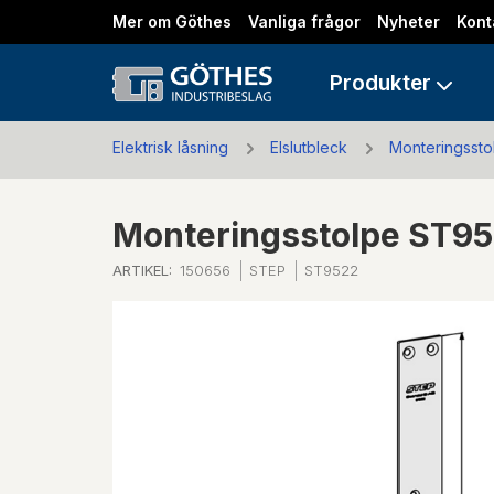
Mer om Göthes
Vanliga frågor
Nyheter
Kont
Produkter
Elektrisk låsning
Elslutbleck
Monteringssto
Monteringsstolpe ST9
ARTIKEL:
150656
STEP
ST9522