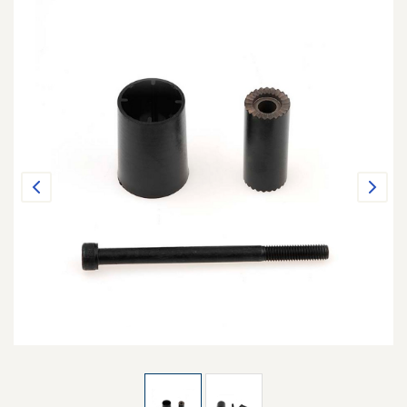
Previous
Next