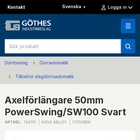
Svenska
Kontakt
Logga in
Dörrbeslag
Dörrautomatik
Tillbehör slagdörrsautomatik
Axelförlängare 50mm
PowerSwing/SW100 Svart
ARTIKEL:
124115
ASSA ABLOY
173108BK