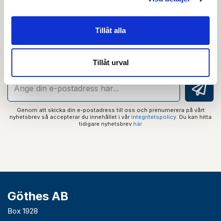
Nyhetsbrev
Tillåt alla
Prenumerera på vårt nyhetsbrev och få tips,
guider och senaste nytt direkt i din inkorg.
Tillåt urval
Genom att skicka din e-postadress till oss och prenumerera på vårt
nyhetsbrev så accepterar du innehållet i vår
integritetspolicy
. Du kan hitta
tidigare nyhetsbrev
här
Göthes AB
Box 1928