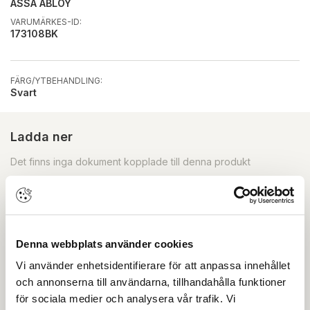
ASSA ABLOY
VARUMÄRKES-ID:
173108BK
FÄRG/YTBEHANDLING:
Svart
Ladda ner
Det finns inga dokument kopplade till denna produkt
Skapa konto
Logga in
Skapa inloggning, bli företagskund eller logga in för att
Denna webbplats använder cookies
beställa, se priser,
Vi använder enhetsidentifierare för att anpassa innehållet
produktblad, ritningar, monteringsbeskrivningar samt
och annonserna till användarna, tillhandahålla funktioner
övriga dokument.
för sociala medier och analysera vår trafik. Vi