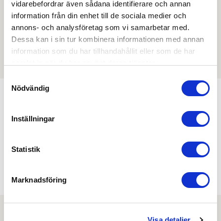
vidarebefordrar även sådana identifierare och annan
information från din enhet till de sociala medier och
annons- och analysföretag som vi samarbetar med.
Filmer
Dessa kan i sin tur kombinera informationen med annan
information som du har tillhandahållit eller som de har
Det finns ännu ingen film för denna produkt
samlat in när du har använt deras tjänster.
Samtyckesval
Nödvändig
Kombinera med
Inställningar
Min köphistorik
Statistik
Marknadsföring
Visa detaljer