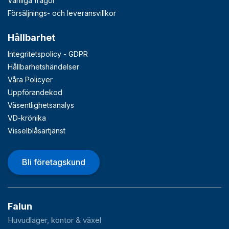
Vanliga frågor
Försäljnings- och leveransvillkor
Hållbarhet
Integritetspolicy - GDPR
Hållbarhetshändelser
Våra Policyer
Uppförandekod
Väsentlighetsanalys
VD-krönika
Visselblåsartjänst
Bli företagskund
Falun
Huvudlager, kontor & växel