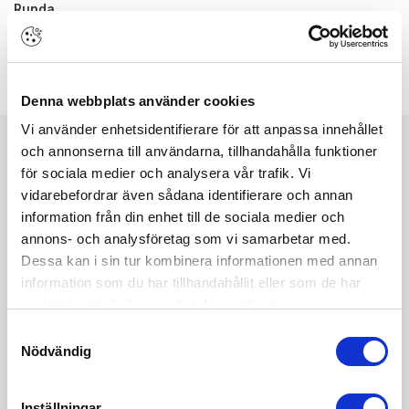
Runda
RULLMÅTT:
49 mm
TJOCKLEK PRODUKT:
3,1 mm
Denna webbplats använder cookies
Vi använder enhetsidentifierare för att anpassa innehållet
och annonserna till användarna, tillhandahålla funktioner
Ladda ner
för sociala medier och analysera vår trafik. Vi
vidarebefordrar även sådana identifierare och annan
Drift & skötsel
information från din enhet till de sociala medier och
annons- och analysföretag som vi samarbetar med.
Dessa kan i sin tur kombinera informationen med annan
Miljödeklaration
information som du har tillhandahållit eller som de har
samlat in när du har använt deras tjänster.
Monteringsanvisning
Samtyckesval
Nödvändig
Prestandadeklaration DoP
Inställningar