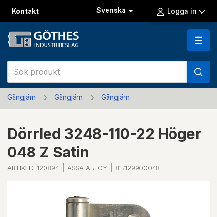
Svenska
Kontakt
Logga in
Gångjärn
Gångjärn
Gångjärn
Dörrled 3248-110-22 Höger
048 Z Satin
ARTIKEL:
120894
ASSA ABLOY
817129900048