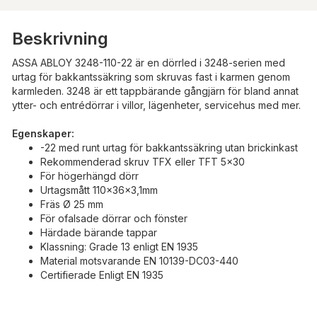
Beskrivning
ASSA ABLOY 3248-110-22 är en dörrled i 3248-serien med
urtag för bakkantssäkring som skruvas fast i karmen genom
karmleden. 3248 är ett tappbärande gångjärn för bland annat
ytter- och entrédörrar i villor, lägenheter, servicehus med mer.
Egenskaper:
-22 med runt urtag för bakkantssäkring utan brickinkast
Rekommenderad skruv TFX eller TFT 5x30
För högerhängd dörr
Urtagsmått 110x36x3,1mm
Fräs Ø 25 mm
För ofalsade dörrar och fönster
Härdade bärande tappar
Klassning: Grade 13 enligt EN 1935
Material motsvarande EN 10139-DC03-440
Certifierade Enligt EN 1935