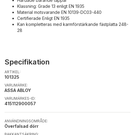
Härdade bärande tappar
Klassning: Grade 13 enligt EN 1935
Material motsvarande EN 10139-DC03-440
Certifierade Enligt EN 1935
Kan kompletteras med karmförstärkande fästplatta 248-
28
Specifikation
ARTIKEL:
101325
VARUMÄRKE:
ASSA ABLOY
VARUMÄRKES-ID:
415112900057
ANVÄNDNINGSOMRÅDE:
Överfalsad dörr
BAKKANTSÄKRING: