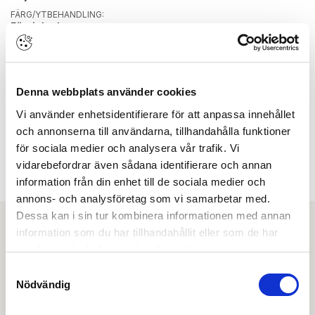
FÄRG/YTBEHANDLING:
Förzinkad
HÖJD PRODUKT:
110 mm
KNOPPTYP:
Lågrundad knopp
Denna webbplats använder cookies
RAKA/RUNDA HÖRN:
Vi använder enhetsidentifierare för att anpassa innehållet
Runda
och annonserna till användarna, tillhandahålla funktioner
RULLMÅTT:
för sociala medier och analysera vår trafik. Vi
42 mm
vidarebefordrar även sådana identifierare och annan
TJOCKLEK PRODUKT:
3,1 mm
information från din enhet till de sociala medier och
annons- och analysföretag som vi samarbetar med.
Dessa kan i sin tur kombinera informationen med annan
information som du har tillhandahållit eller som de har
Ladda ner
samlat in när du har använt deras tjänster.
Samtyckesval
Drift & skötsel
Nödvändig