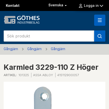
Svenska
Kontakt
Logga in
Gångjärn
Gångjärn
Gångjärn
Karmled 3229-110 Z Höger
ARTIKEL:
101325
ASSA ABLOY
415112900057
Previous
Next