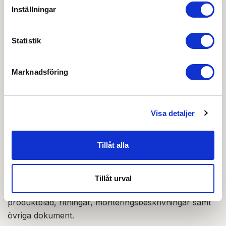
Monteringsanvisning
Inställningar
Prestandadeklaration DoP
Statistik
Urtagsritning PDF
Marknadsföring
OBS:
Vi reserverar oss för att det kan finnas
uppdaterade dokument hos leverantören. Vi jobbar
löpande med att säkerställa att våra dokument är så
Visa detaljer
aktuella som möjligt.
Tillåt alla
Skapa konto
Logga in
Skapa inloggning, bli företagskund eller logga in för att
Tillåt urval
beställa, se priser,
produktblad, ritningar, monteringsbeskrivningar samt
övriga dokument.