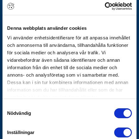
Om Götheskoncernen
Arbeta hos oss
Denna webbplats använder cookies
Vårt erbjudande
Vi använder enhetsidentifierare för att anpassa innehållet
Historik
och annonserna till användarna, tillhandahålla funktioner
Nyhetsbrev
för sociala medier och analysera vår trafik. Vi
Varför Göthes
vidarebefordrar även sådana identifierare och annan
Våra varumärken
information från din enhet till de sociala medier och
annons- och analysföretag som vi samarbetar med.
Koncernbolag
Dessa kan i sin tur kombinera informationen med annan
Göthes Säkerhet
information som du har tillhandahållit eller som de har
Göthes Teknik
samlat in när du har använt deras tjänster.
Samtyckesval
Kontakta oss
Nödvändig
Tips och guider
Vanliga frågor
Inställningar
Försäljnings- och leveransvillkor