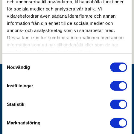
och annonserna till användarna, tillhandahålla funktioner
för sociala medier och analysera vår trafik. Vi
vidarebefordrar även sådana identifierare och annan
information från din enhet till de sociala medier och
Genom att skicka din e-postadress till oss och prenumerera på vårt
annons- och analysföretag som vi samarbetar med.
nyhetsbrev så accepterar du innehållet i vår
integritetspolicy
. Du kan hitta
tidigare nyhetsbrev
här
Dessa kan i sin tur kombinera informationen med annan
information som du har tillhandahållit eller som de har
samlat in när du har använt deras tjänster.
Samtyckesval
Nödvändig
Göthes AB
Inställningar
Box 1928
SE-791 19 Falun
Statistik
010-483 40 00
info@gothes.se
Marknadsföring
Bli företagskund