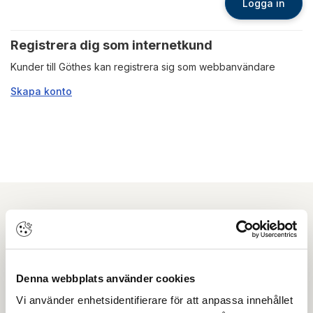
Logga in
Registrera dig som internetkund
Kunder till Göthes kan registrera sig som webbanvändare
Skapa konto
Nyhetsbrev
Prenumerera på vårt nyhetsbrev och få tips,
Denna webbplats använder cookies
guider och senaste nytt direkt i din inkorg.
Vi använder enhetsidentifierare för att anpassa innehållet