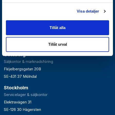
Visa detaljer
Falun
Tillåt alla
Huvudlager, kontor & växel
Roxnäsvägen 14
SE-791 44 Falun
Tillåt urval
Göteborg
Säljkontor & marknadsföring
Flöjelbergsgatan 20B
SE-431 37 Mölndal
Stockholm
Servicelager & säljkontor
Elektravägen 31
SE-126 30 Hägersten