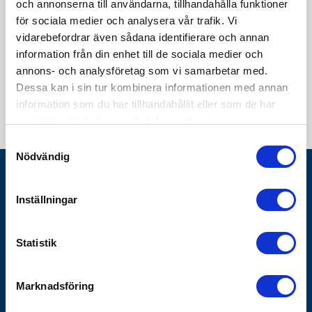
och annonserna till användarna, tillhandahålla funktioner
för sociala medier och analysera vår trafik. Vi
vidarebefordrar även sådana identifierare och annan
information från din enhet till de sociala medier och
Genom att skicka din e-postadress till oss och prenumerera på vårt
annons- och analysföretag som vi samarbetar med.
nyhetsbrev så accepterar du innehållet i vår
integritetspolicy
. Du kan hitta
tidigare nyhetsbrev
här
Dessa kan i sin tur kombinera informationen med annan
information som du har tillhandahållit eller som de har
samlat in när du har använt deras tjänster.
Samtyckesval
Nödvändig
Göthes AB
Inställningar
Box 1928
SE-791 19 Falun
Statistik
010-483 40 00
info@gothes.se
Marknadsföring
Bli företagskund