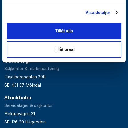
Visa detaljer
Falun
Tillåt alla
Huvudlager, kontor & växel
Roxnäsvägen 14
SE-791 44 Falun
Tillåt urval
Göteborg
Säljkontor & marknadsföring
Flöjelbergsgatan 20B
SE-431 37 Mölndal
Stockholm
Servicelager & säljkontor
Elektravägen 31
SE-126 30 Hägersten