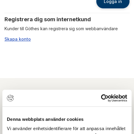
Logga in
Registrera dig som internetkund
Kunder till Göthes kan registrera sig som webbanvändare
Skapa konto
Nyhetsbrev
Prenumerera på vårt nyhetsbrev och få tips,
Denna webbplats använder cookies
guider och senaste nytt direkt i din inkorg.
Vi använder enhetsidentifierare för att anpassa innehållet