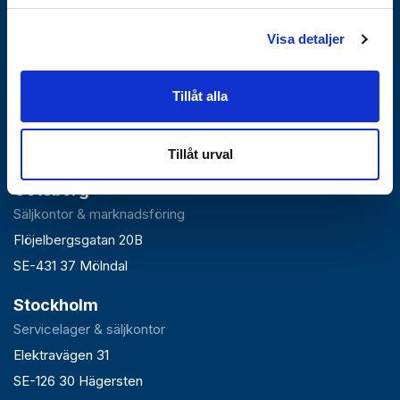
Visa detaljer
Falun
Tillåt alla
Huvudlager, kontor & växel
Roxnäsvägen 14
SE-791 44 Falun
Tillåt urval
Göteborg
Säljkontor & marknadsföring
Flöjelbergsgatan 20B
SE-431 37 Mölndal
Stockholm
Servicelager & säljkontor
Elektravägen 31
SE-126 30 Hägersten