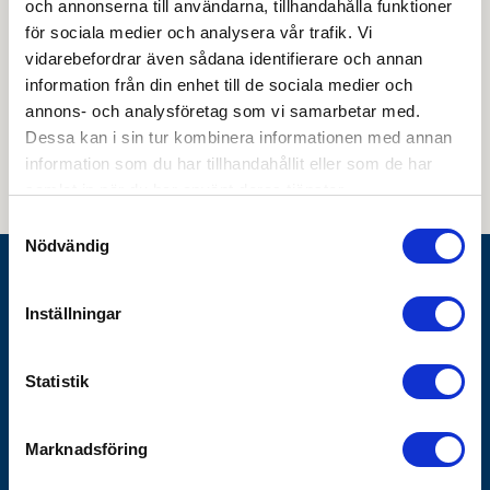
och annonserna till användarna, tillhandahålla funktioner
för sociala medier och analysera vår trafik. Vi
vidarebefordrar även sådana identifierare och annan
information från din enhet till de sociala medier och
Genom att skicka din e-postadress till oss och prenumerera på vårt
annons- och analysföretag som vi samarbetar med.
nyhetsbrev så accepterar du innehållet i vår
integritetspolicy
. Du kan hitta
tidigare nyhetsbrev
här
Dessa kan i sin tur kombinera informationen med annan
information som du har tillhandahållit eller som de har
samlat in när du har använt deras tjänster.
Samtyckesval
Nödvändig
Göthes AB
Inställningar
Box 1928
SE-791 19 Falun
Statistik
010-483 40 00
info@gothes.se
Marknadsföring
Bli företagskund