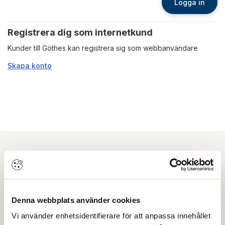
Logga in
Registrera dig som internetkund
Kunder till Göthes kan registrera sig som webbanvändare
Skapa konto
Nyhetsbrev
Prenumerera på vårt nyhetsbrev och få tips,
Denna webbplats använder cookies
guider och senaste nytt direkt i din inkorg.
Vi använder enhetsidentifierare för att anpassa innehållet