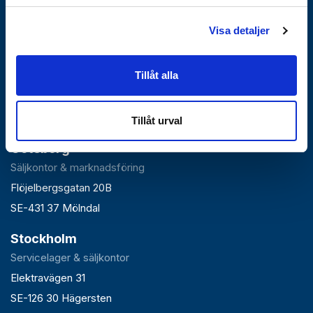
Visa detaljer
Falun
Tillåt alla
Huvudlager, kontor & växel
Roxnäsvägen 14
SE-791 44 Falun
Tillåt urval
Göteborg
Säljkontor & marknadsföring
Flöjelbergsgatan 20B
SE-431 37 Mölndal
Stockholm
Servicelager & säljkontor
Elektravägen 31
SE-126 30 Hägersten