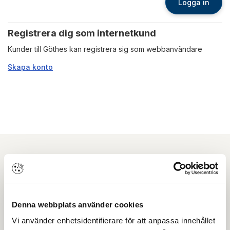
Logga in
Registrera dig som internetkund
Kunder till Göthes kan registrera sig som webbanvändare
Skapa konto
Nyhetsbrev
Prenumerera på vårt nyhetsbrev och få tips,
Denna webbplats använder cookies
guider och senaste nytt direkt i din inkorg.
Vi använder enhetsidentifierare för att anpassa innehållet