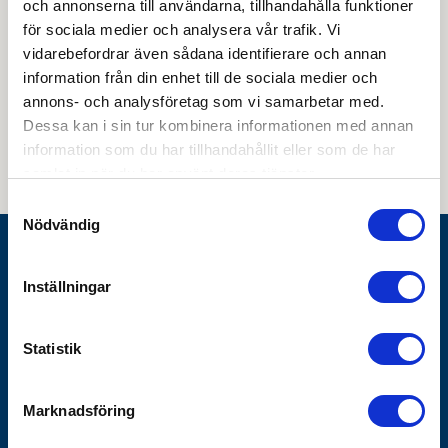
och annonserna till användarna, tillhandahålla funktioner
för sociala medier och analysera vår trafik. Vi
vidarebefordrar även sådana identifierare och annan
information från din enhet till de sociala medier och
Genom att skicka din e-postadress till oss och prenumerera på vårt
annons- och analysföretag som vi samarbetar med.
nyhetsbrev så accepterar du innehållet i vår
integritetspolicy
. Du kan hitta
tidigare nyhetsbrev
här
Dessa kan i sin tur kombinera informationen med annan
information som du har tillhandahållit eller som de har
samlat in när du har använt deras tjänster.
Samtyckesval
Nödvändig
Göthes AB
Inställningar
Box 1928
SE-791 19 Falun
Statistik
010-483 40 00
info@gothes.se
Marknadsföring
Bli företagskund