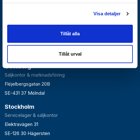
Visa detaljer
Falun
Tillåt alla
Huvudlager, kontor & växel
Roxnäsvägen 14
SE-791 44 Falun
Tillåt urval
Göteborg
Säljkontor & marknadsföring
Flöjelbergsgatan 20B
SE-431 37 Mölndal
Stockholm
Servicelager & säljkontor
Elektravägen 31
SE-126 30 Hägersten