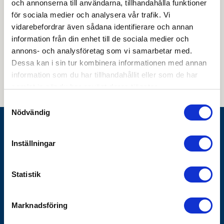
och annonserna till användarna, tillhandahålla funktioner
för sociala medier och analysera vår trafik. Vi
vidarebefordrar även sådana identifierare och annan
information från din enhet till de sociala medier och
Genom att skicka din e-postadress till oss och prenumerera på vårt
annons- och analysföretag som vi samarbetar med.
nyhetsbrev så accepterar du innehållet i vår
integritetspolicy
. Du kan hitta
tidigare nyhetsbrev
här
Dessa kan i sin tur kombinera informationen med annan
information som du har tillhandahållit eller som de har
samlat in när du har använt deras tjänster.
Samtyckesval
Nödvändig
Göthes AB
Inställningar
Box 1928
SE-791 19 Falun
Statistik
010-483 40 00
info@gothes.se
Marknadsföring
Bli företagskund