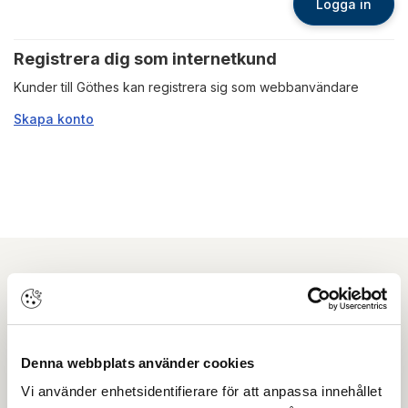
Logga in
Registrera dig som internetkund
Kunder till Göthes kan registrera sig som webbanvändare
Skapa konto
Nyhetsbrev
Prenumerera på vårt nyhetsbrev och få tips,
Denna webbplats använder cookies
guider och senaste nytt direkt i din inkorg.
Vi använder enhetsidentifierare för att anpassa innehållet