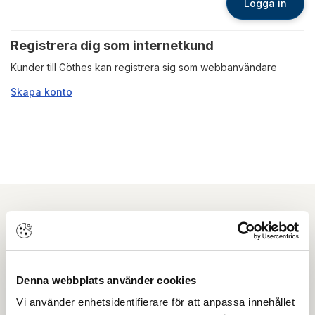
Logga in
Registrera dig som internetkund
Kunder till Göthes kan registrera sig som webbanvändare
Skapa konto
Nyhetsbrev
Prenumerera på vårt nyhetsbrev och få tips,
Denna webbplats använder cookies
guider och senaste nytt direkt i din inkorg.
Vi använder enhetsidentifierare för att anpassa innehållet