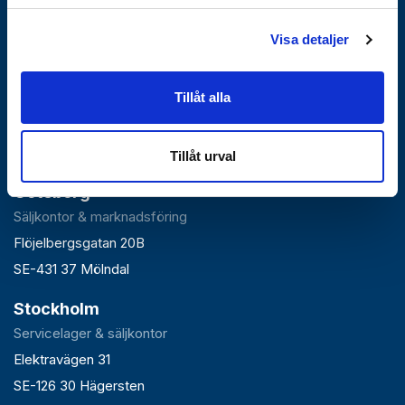
Visa detaljer
Falun
Tillåt alla
Huvudlager, kontor & växel
Roxnäsvägen 14
SE-791 44 Falun
Tillåt urval
Göteborg
Säljkontor & marknadsföring
Flöjelbergsgatan 20B
SE-431 37 Mölndal
Stockholm
Servicelager & säljkontor
Elektravägen 31
SE-126 30 Hägersten