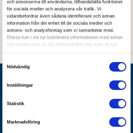
och annonserna till användarna, tillhandahålla funktioner
för sociala medier och analysera vår trafik. Vi
vidarebefordrar även sådana identifierare och annan
information från din enhet till de sociala medier och
Genom att skicka din e-postadress till oss och prenumerera på vårt
annons- och analysföretag som vi samarbetar med.
nyhetsbrev så accepterar du innehållet i vår
integritetspolicy
. Du kan hitta
tidigare nyhetsbrev
här
Dessa kan i sin tur kombinera informationen med annan
information som du har tillhandahållit eller som de har
samlat in när du har använt deras tjänster.
Samtyckesval
Nödvändig
Göthes AB
Inställningar
Box 1928
SE-791 19 Falun
Statistik
010-483 40 00
info@gothes.se
Marknadsföring
Bli företagskund