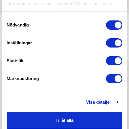
information som du har tillhandahållit eller som de har
samlat in när du har använt deras tjänster.
Samtyckesval
Nödvändig
Min köphistorik
Inställningar
Statistik
Marknadsföring
Nyhetsbrev
Prenumerera på vårt nyhetsbrev och få tips,
Visa detaljer
guider och senaste nytt direkt i din inkorg.
Tillåt alla