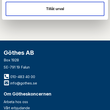
Tillåt urval
Genom att skicka din e-postadress till oss och prenumerera på vårt
nyhetsbrev så accepterar du innehållet i vår
integritetspolicy
. Du kan hitta
tidigare nyhetsbrev
här
Göthes AB
Box 1928
SE-791 19 Falun
010-483 40 00
info@gothes.se
Om Götheskoncernen
Arbeta hos oss
Vårt erbjudande