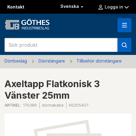
Svenska
Kontakt
Logga in
Dörrbeslag
Dörrstängare
Tillbehör dörrstängare
Axeltapp Flatkonisk 3
Vänster 25mm
ARTIKEL:
170389
dormakaba
45205407