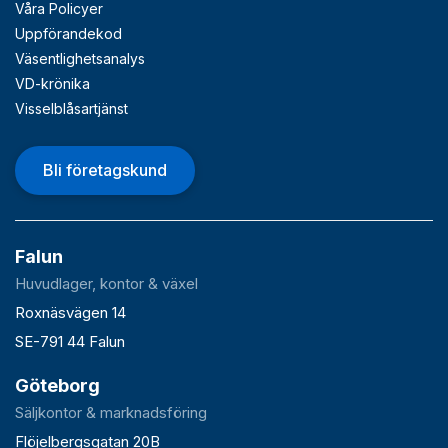
Våra Policyer
Uppförandekod
Väsentlighetsanalys
VD-krönika
Visselblåsartjänst
Bli företagskund
Falun
Huvudlager, kontor & växel
Roxnäsvägen 14
SE-791 44 Falun
Göteborg
Säljkontor & marknadsföring
Flöjelbergsgatan 20B