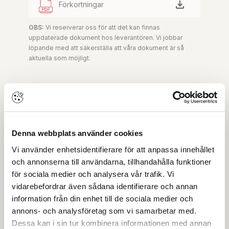
Förkortningar
OBS:
Vi reserverar oss för att det kan finnas
uppdaterade dokument hos leverantören. Vi jobbar
löpande med att säkerställa att våra dokument är så
aktuella som möjligt.
Skapa konto
Logga in
Skapa inloggning, bli företagskund eller logga in för att
beställa, se priser,
Denna webbplats använder cookies
produktblad, ritningar, monteringsbeskrivningar samt
Vi använder enhetsidentifierare för att anpassa innehållet
övriga dokument.
och annonserna till användarna, tillhandahålla funktioner
för sociala medier och analysera vår trafik. Vi
vidarebefordrar även sådana identifierare och annan
information från din enhet till de sociala medier och
Filmer
annons- och analysföretag som vi samarbetar med.
Dessa kan i sin tur kombinera informationen med annan
Det finns ännu ingen film för denna produkt