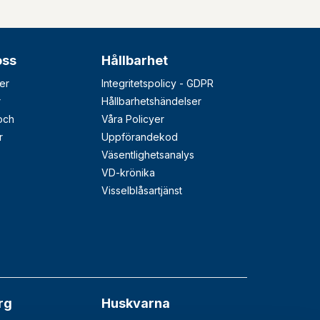
oss
Hållbarhet
er
Integritetspolicy - GDPR
r
Hållbarhetshändelser
 och
Våra Policyer
r
Uppförandekod
Väsentlighetsanalys
VD-krönika
Visselblåsartjänst
rg
Huskvarna