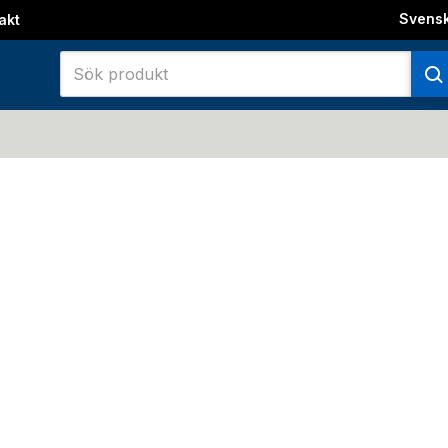
Svens
akt