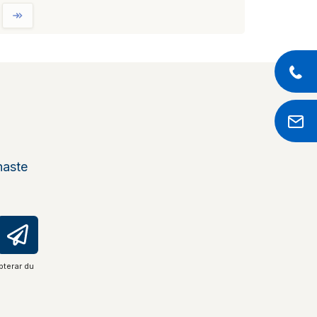
naste
pterar du