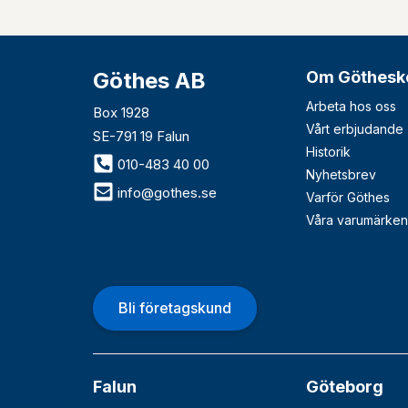
Göthes AB
Om Göthesk
Arbeta hos oss
Box 1928
Vårt erbjudande
SE-791 19 Falun
Historik
010-483 40 00
Nyhetsbrev
info@gothes.se
Varför Göthes
Våra varumärken
Bli företagskund
Falun
Göteborg