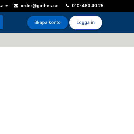
ka
order@gothes.se
010-483 40 25
Skapa konto
Logga in