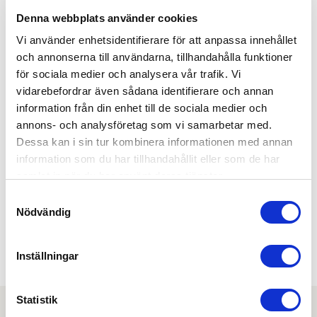
KABEL INGÅR:
Ja
Denna webbplats använder cookies
KABELLÄNGD:
Vi använder enhetsidentifierare för att anpassa innehållet
10 meter
och annonserna till användarna, tillhandahålla funktioner
KOLVPLACERING:
för sociala medier och analysera vår trafik. Vi
Modern
vidarebefordrar även sådana identifierare och annan
KOMPLETT SATS:
information från din enhet till de sociala medier och
Ja
annons- och analysföretag som vi samarbetar med.
KRYPTERAD KOMMUNIKATION:
Ja
Dessa kan i sin tur kombinera informationen med annan
information som du har tillhandahållit eller som de har
SMALPROFIL/MODUL:
Modul
samlat in när du har använt deras tjänster.
SPÄNNING AC/DC:
Samtyckesval
AC/DC
Nödvändig
SPÄNNING MAX:
48 V
SPÄNNING MIN:
Inställningar
10 V
Statistik