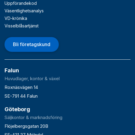
Uppförandekod
Väsentlighetsanalys
VD-krönika
Visselblåsartjänst
Bli företagskund
Falun
Huvudlager, kontor & växel
Roxnäsvägen 14
SE-791 44 Falun
Göteborg
Säljkontor & marknadsföring
Flöjelbergsgatan 20B
SE-431 37 Mölndal