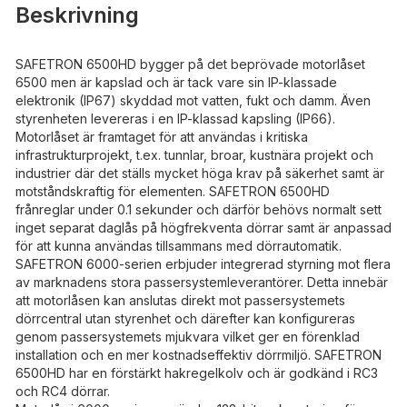
Beskrivning
SAFETRON 6500HD bygger på det beprövade motorlåset
6500 men är kapslad och är tack vare sin IP-klassade
elektronik (IP67) skyddad mot vatten, fukt och damm. Även
styrenheten levereras i en IP-klassad kapsling (IP66).
Motorlåset är framtaget för att användas i kritiska
infrastrukturprojekt, t.ex. tunnlar, broar, kustnära projekt och
industrier där det ställs mycket höga krav på säkerhet samt är
motståndskraftig för elementen. SAFETRON 6500HD
frånreglar under 0.1 sekunder och därför behövs normalt sett
inget separat daglås på högfrekventa dörrar samt är anpassad
för att kunna användas tillsammans med dörrautomatik.
SAFETRON 6000-serien erbjuder integrerad styrning mot flera
av marknadens stora passersystemleverantörer. Detta innebär
att motorlåsen kan anslutas direkt mot passersystemets
dörrcentral utan styrenhet och därefter kan konfigureras
genom passersystemets mjukvara vilket ger en förenklad
installation och en mer kostnadseffektiv dörrmiljö. SAFETRON
6500HD har en förstärkt hakregelkolv och är godkänd i RC3
och RC4 dörrar.