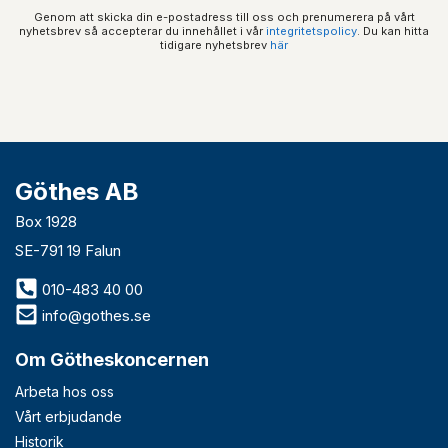
Genom att skicka din e-postadress till oss och prenumerera på vårt
nyhetsbrev så accepterar du innehållet i vår
integritetspolicy
. Du kan hitta
tidigare nyhetsbrev
här
Göthes AB
Box 1928
SE-791 19 Falun
010-483 40 00
info@gothes.se
Om Götheskoncernen
Arbeta hos oss
Vårt erbjudande
Historik