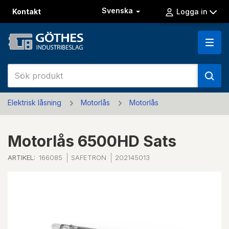
Svenska
Kontakt
Logga in
Elektrisk låsning
Motorlås
Motorlås
Motorlås 6500HD Sats
ARTIKEL:
166085
SAFETRON
202145013