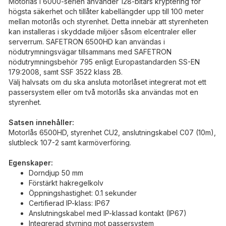
Motorlås i 6000-serien använder 128-bitars kryptering för
högsta säkerhet och tillåter kabellängder upp till
100 meter
mellan motorlås och styrenhet. Detta innebär att styrenheten
kan installeras i skyddade miljöer
såsom elcentraler eller
serverrum. SAFETRON 6500HD kan användas i
nödutrymningsvägar tillsammans med SAFETRON
nödutrymningsbehör 795 enligt Europastandarden SS-EN
179:2008, samt SSF 3522 klass 2B.
Välj halvsats om du ska ansluta motorlåset integrerat mot ett
passersystem eller om två motorlås ska användas mot en
styrenhet.
Satsen innehåller:
Motorlås 6500HD, styrenhet CU2,
anslutningskabel C07 (10m),
slutbleck 107-2 samt karmöverföring.
Egenskaper:
Dorndjup 50 mm
Förstärkt hakregelkolv
Öppningshastighet: 0.1 sekunder
Certifierad IP-klass: IP67
Anslutningskabel med IP-klassad kontakt (IP67)
Integrerad styrning mot passersystem