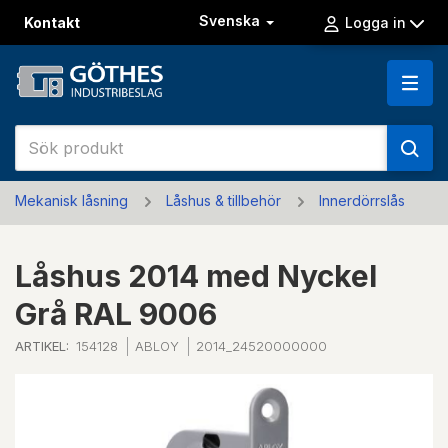
Svenska
Kontakt
Logga in
Mekanisk låsning
Låshus & tillbehör
Innerdörrslås
Låshus 2014 med Nyckel
Grå RAL 9006
ARTIKEL:
154128
ABLOY
2014_24520000000
Previous
Next