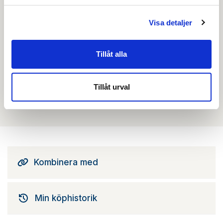
beställa, se priser,
produktblad, ritningar, monteringsbeskrivningar samt
Visa detaljer
övriga dokument.
Tillåt alla
Filmer
Tillåt urval
Det finns ännu ingen film för denna produkt
Kombinera med
Min köphistorik