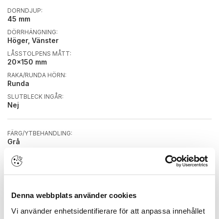
DORNDJUP:
45 mm
DÖRRHÄNGNING:
Höger, Vänster
LÅSSTOLPENS MÅTT:
20x150 mm
RAKA/RUNDA HÖRN:
Runda
SLUTBLECK INGÅR:
Nej
FÄRG/YTBEHANDLING:
Grå
INKLUSIVE NYCKEL:
Ja
LÅSTYP:
Tryckesfall & rak regel
Denna webbplats använder cookies
PASSAR WC-BEHÖR:
Ja
Vi använder enhetsidentifierare för att anpassa innehållet