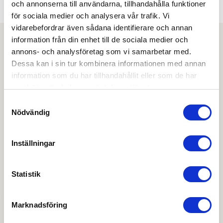
VÄNDBAR:
och annonserna till användarna, tillhandahålla funktioner
Ja
för sociala medier och analysera vår trafik. Vi
vidarebefordrar även sådana identifierare och annan
information från din enhet till de sociala medier och
Ladda ner
annons- och analysföretag som vi samarbetar med.
Dessa kan i sin tur kombinera informationen med annan
information som du har tillhandahållit eller som de har
EPD-deklaration
samlat in när du har använt deras tjänster.
Samtyckesval
Ritning PDF
Nödvändig
OBS:
Vi reserverar oss för att det kan finnas
uppdaterade dokument hos leverantören. Vi jobbar
Inställningar
löpande med att säkerställa att våra dokument är så
aktuella som möjligt.
Statistik
Skapa konto
Logga in
Marknadsföring
Skapa inloggning, bli företagskund eller logga in för att