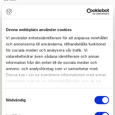
SKENBREDD/STOLPBREDD:
25 mm
SUNDAHUSBEDÖMD:
Nej
TVINGANDE/FJÄDRANDE:
Denna webbplats använder cookies
Tvingande
Vi använder enhetsidentifierare för att anpassa innehållet
och annonserna till användarna, tillhandahålla funktioner
för sociala medier och analysera vår trafik. Vi
Ladda ner
vidarebefordrar även sådana identifierare och annan
information från din enhet till de sociala medier och
Kantregelguide
annons- och analysföretag som vi samarbetar med.
Dessa kan i sin tur kombinera informationen med annan
information som du har tillhandahållit eller som de har
Monteringsanvisning
samlat in när du har använt deras tjänster.
Samtyckesval
Produktblad
Nödvändig
Projekteringsguide