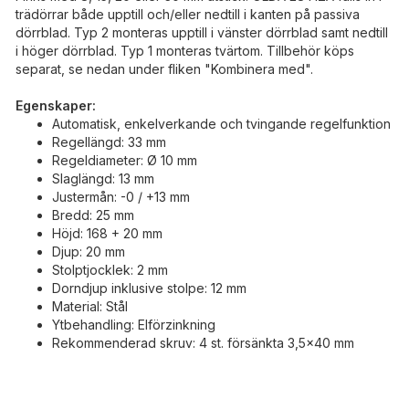
trädörrar både upptill och/eller nedtill i kanten på passiva
dörrblad. Typ 2 monteras upptill i vänster dörrblad samt nedtill
i höger dörrblad. Typ 1 monteras tvärtom. Tillbehör köps
separat, se nedan under fliken "Kombinera med".
Egenskaper:
Automatisk, enkelverkande och tvingande regelfunktion
Regellängd: 33 mm
Regeldiameter: Ø 10 mm
Slaglängd: 13 mm
Justermån: -0 / +13 mm
Bredd: 25 mm
Höjd: 168 + 20 mm
Djup: 20 mm
Stolptjocklek: 2 mm
Dorndjup inklusive stolpe: 12 mm
Material: Stål
Ytbehandling: Elförzinkning
Rekommenderad skruv: 4 st. försänkta 3,5x40 mm