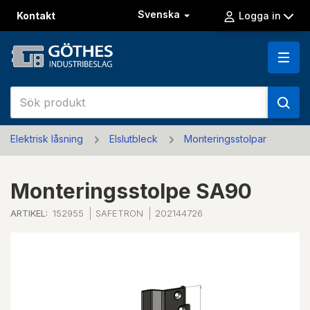
Svenska
Kontakt
Logga in
Elektrisk låsning
Elslutbleck
Monteringsstolpar
Monteringsstolpe SA90
ARTIKEL:
152955
SAFETRON
202144726