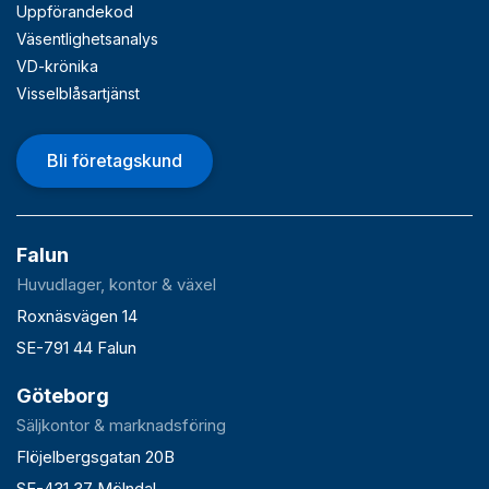
Uppförandekod
Väsentlighetsanalys
VD-krönika
Visselblåsartjänst
Bli företagskund
Falun
Huvudlager, kontor & växel
Roxnäsvägen 14
SE-791 44 Falun
Göteborg
Säljkontor & marknadsföring
Flöjelbergsgatan 20B
SE-431 37 Mölndal