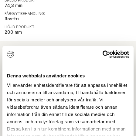
BREDD PRODUKT:
74,3 mm
FÄRG/YTBEHANDLING:
Rostfri
HÖJD PRODUKT:
200 mm
Ladda ner
Produktkatalog
Denna webbplats använder cookies
Vi använder enhetsidentifierare för att anpassa innehållet
Projekteringsguide
och annonserna till användarna, tillhandahålla funktioner
för sociala medier och analysera vår trafik. Vi
vidarebefordrar även sådana identifierare och annan
Ritning PDF
information från din enhet till de sociala medier och
annons- och analysföretag som vi samarbetar med.
OBS:
Vi reserverar oss för att det kan finnas
Dessa kan i sin tur kombinera informationen med annan
uppdaterade dokument hos leverantören. Vi jobbar
löpande med att säkerställa att våra dokument är så