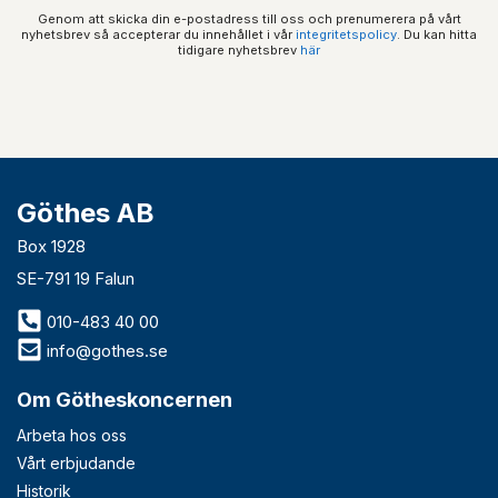
Genom att skicka din e-postadress till oss och prenumerera på vårt
nyhetsbrev så accepterar du innehållet i vår
integritetspolicy
. Du kan hitta
tidigare nyhetsbrev
här
Göthes AB
Box 1928
SE-791 19 Falun
010-483 40 00
info@gothes.se
Om Götheskoncernen
Arbeta hos oss
Vårt erbjudande
Historik