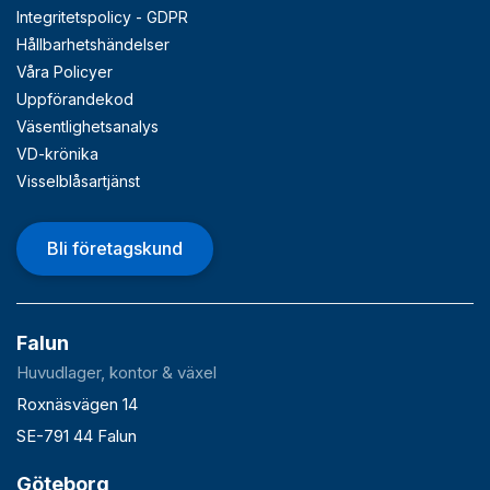
Integritetspolicy - GDPR
Hållbarhetshändelser
Våra Policyer
Uppförandekod
Väsentlighetsanalys
VD-krönika
Visselblåsartjänst
Bli företagskund
Falun
Huvudlager, kontor & växel
Roxnäsvägen 14
SE-791 44 Falun
Göteborg