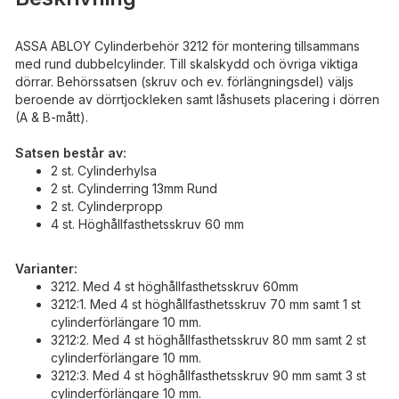
ASSA ABLOY Cylinderbehör 3212 för montering tillsammans
med rund dubbelcylinder. Till skalskydd och övriga viktiga
dörrar. Behörssatsen (skruv och ev. förlängningsdel) väljs
beroende av dörrtjockleken samt låshusets placering i dörren
(A & B-mått).
Satsen består av:
2 st. Cylinderhylsa
2 st. Cylinderring 13mm Rund
2 st. Cylinderpropp
4 st. Höghållfasthetsskruv 60 mm
Varianter:
3212. Med 4 st höghållfasthetsskruv 60mm
3212:1. Med 4 st höghållfasthetsskruv 70 mm samt 1 st
cylinderförlängare 10 mm.
3212:2. Med 4 st höghållfasthetsskruv 80 mm samt 2 st
cylinderförlängare 10 mm.
3212:3. Med 4 st höghållfasthetsskruv 90 mm samt 3 st
cylinderförlängare 10 mm.