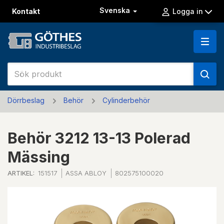
Svenska
Kontakt
Logga in
Dörrbeslag
Behör
Cylinderbehör
Behör 3212 13-13 Polerad
Mässing
ARTIKEL:
151517
ASSA ABLOY
802575100020