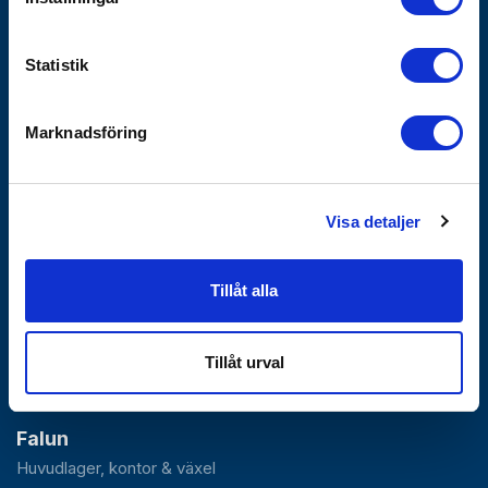
Försäljnings- och leveransvillkor
Statistik
Hållbarhet
Integritetspolicy - GDPR
Marknadsföring
Hållbarhetshändelser
Våra Policyer
Uppförandekod
Visa detaljer
Väsentlighetsanalys
VD-krönika
Visselblåsartjänst
Tillåt alla
Bli företagskund
Tillåt urval
Falun
Huvudlager, kontor & växel