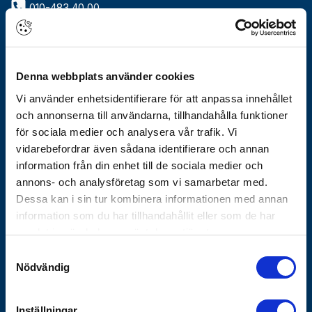
010-483 40 00
info@gothes.se
Om Götheskoncernen
Denna webbplats använder cookies
Arbeta hos oss
Vårt erbjudande
Vi använder enhetsidentifierare för att anpassa innehållet
Historik
och annonserna till användarna, tillhandahålla funktioner
Nyhetsbrev
för sociala medier och analysera vår trafik. Vi
Varför Göthes
vidarebefordrar även sådana identifierare och annan
information från din enhet till de sociala medier och
Våra varumärken
annons- och analysföretag som vi samarbetar med.
Koncernbolag
Dessa kan i sin tur kombinera informationen med annan
information som du har tillhandahållit eller som de har
Göthes Säkerhet
samlat in när du har använt deras tjänster.
Göthes Teknik
Samtyckesval
Nödvändig
Kontakta oss
Tips och guider
Inställningar
Vanliga frågor