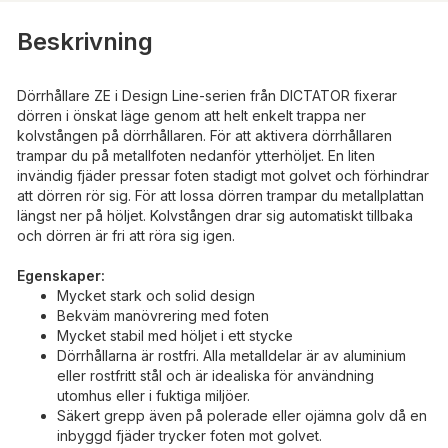
Beskrivning
Dörrhållare ZE i Design Line-serien från DICTATOR fixerar
dörren i önskat läge genom att helt enkelt trappa ner
kolvstången på dörrhållaren. För att aktivera dörrhållaren
trampar du på metallfoten nedanför ytterhöljet. En liten
invändig fjäder pressar foten stadigt mot golvet och förhindrar
att dörren rör sig. För att lossa dörren trampar du metallplattan
längst ner på höljet. Kolvstången drar sig automatiskt tillbaka
och dörren är fri att röra sig igen.
Egenskaper:
Mycket stark och solid design
Bekväm manövrering med foten
Mycket stabil med höljet i ett stycke
Dörrhållarna är rostfri. Alla metalldelar är av aluminium
eller rostfritt stål och är idealiska för användning
utomhus eller i fuktiga miljöer.
Säkert grepp även på polerade eller ojämna golv då en
inbyggd fjäder trycker foten mot golvet.