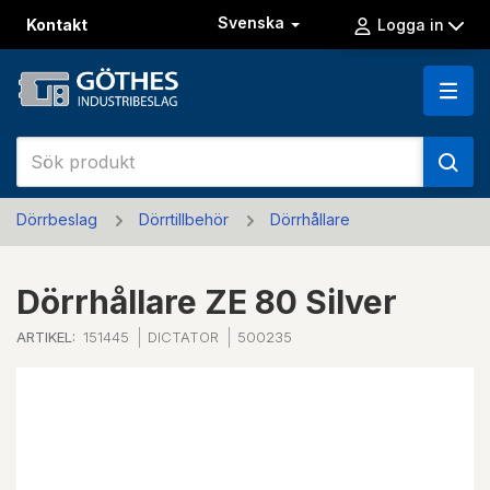
Svenska
Kontakt
Logga in
Dörrbeslag
Dörrtillbehör
Dörrhållare
Dörrhållare ZE 80 Silver
ARTIKEL:
151445
DICTATOR
500235
Previous
Next