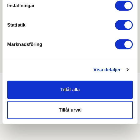
Inställningar
produktblad, ritningar, monteringsbeskrivningar samt
övriga dokument.
Statistik
Marknadsföring
Filmer
Det finns ännu ingen film för denna produkt
Visa detaljer
Tillåt alla
Min köphistorik
Tillåt urval