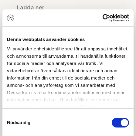
Ladda ner
Ritning DWG
Denna webbplats använder cookies
Ritning PDF
Vi använder enhetsidentifierare för att anpassa innehållet
och annonserna till användarna, tillhandahålla funktioner
Ritning STEP
för sociala medier och analysera vår trafik. Vi
vidarebefordrar även sådana identifierare och annan
OBS:
Vi reserverar oss för att det kan finnas
information från din enhet till de sociala medier och
uppdaterade dokument hos leverantören. Vi jobbar
löpande med att säkerställa att våra dokument är så
annons- och analysföretag som vi samarbetar med.
aktuella som möjligt.
Dessa kan i sin tur kombinera informationen med annan
information som du har tillhandahållit eller som de har
samlat in när du har använt deras tjänster.
Skapa konto
Logga in
Samtyckesval
Nödvändig
Skapa inloggning, bli företagskund eller logga in för att
beställa, se priser,