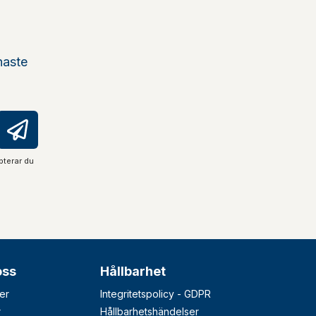
naste
pterar du
oss
Hållbarhet
er
Integritetspolicy - GDPR
r
Hållbarhetshändelser