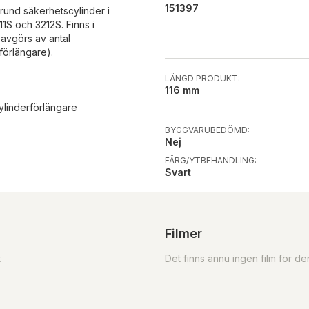
151397
rund säkerhetscylinder i
11S och 3212S. Finns i
avgörs av antal
förlängare).
LÄNGD PRODUKT:
116 mm
ylinderförlängare
BYGGVARUBEDÖMD:
Nej
FÄRG/YTBEHANDLING:
Svart
Filmer
t
Det finns ännu ingen film för d