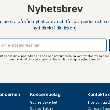
Nyhetsbrev
umerera på vårt nyhetsbrev och få tips, guider och se
nytt direkt i din inkorg.
t skicka din e-postadress till oss och prenumerera på vårt nyhetsbrev så acce
innehållet i vår
integritetspolicy
. Du kan hitta tidigare nyhetsbrev
här
oncernen
Koncernbolag
Kontakta 
Göthes Säkerhet
Tips och guid
Göthes Teknik
Vanliga frågo