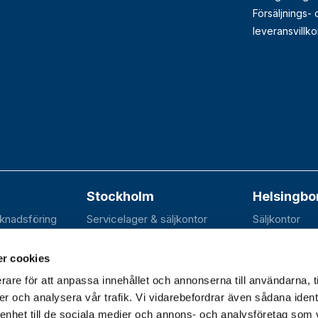
Försäljnings-
leveransvillko
Stockholm
Helsingbo
rknadsföring
Servicelager & säljkontor
Säljkontor
n 20B
Elektravägen 31
SE-252 70 R
dal
SE-126 30 Hägersten
r cookies
rare för att anpassa innehållet och annonserna till användarna, t
er och analysera vår trafik. Vi vidarebefordrar även sådana ident
 enhet till de sociala medier och annons- och analysföretag som 