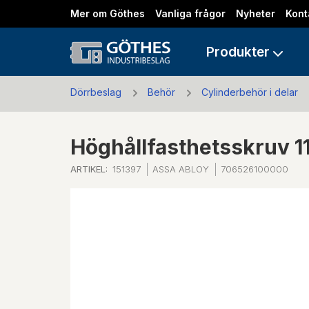
Mer om Göthes
Vanliga frågor
Nyheter
Kont
Produkter
Dörrbeslag
Behör
Cylinderbehör i delar
Höghållfasthetsskruv 
ARTIKEL:
151397
ASSA ABLOY
706526100000
Previous