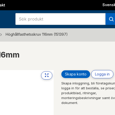
Svens
akt
Höghållfasthetsskruv 116mm (151397)
116mm
Skapa konto
Logga in
Next
Skapa inloggning, bli företagskun
logga in för att beställa, se priser
produktblad, ritningar,
monteringsbeskrivningar samt öv
dokument.