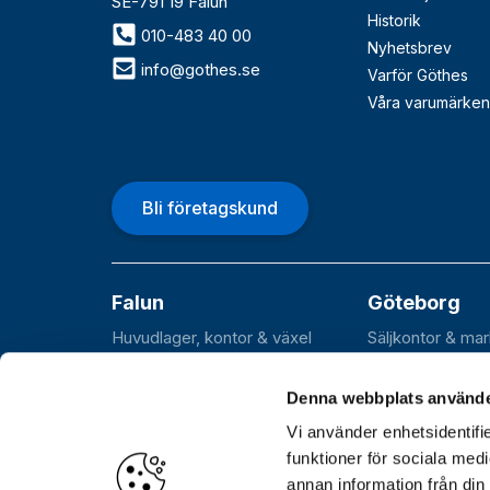
SE-791 19 Falun
Historik
010-483 40 00
Nyhetsbrev
info@gothes.se
Varför Göthes
Våra varumärken
Bli företagskund
Falun
Göteborg
Huvudlager, kontor & växel
Säljkontor & ma
Roxnäsvägen 14
Flöjelbergsgata
SE-791 44 Falun
SE-431 37 Möln
Denna webbplats använde
Vi använder enhetsidentifie
funktioner för sociala medi
annan information från din