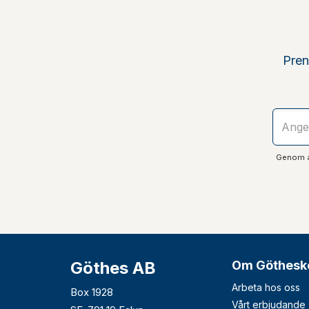
Pren
Genom at
Göthes AB
Om Göthesk
Arbeta hos oss
Box 1928
Vårt erbjudande