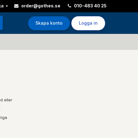
ka
order@gothes.se
010-483 40 25
Skapa konto
Logga in
d eller
,
riga