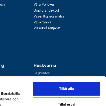
 och
Våra Policyer
r
Uppförandekod
Väsentlighetsanalys
VD-krönika
Visselblåsartjänst
rg
Huskvarna
Säljkontor
åå
Esbjörnarp 10
SE-561 92 Huskvarna
Tillåt alla
illhandahålla
ifierare och
Tillåt urval
vi