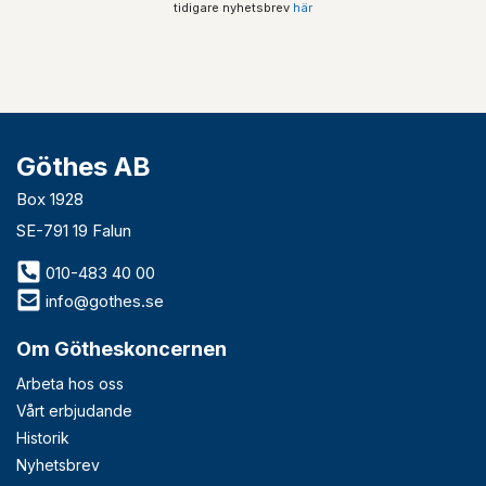
tidigare nyhetsbrev
här
Göthes AB
Box 1928
SE-791 19 Falun
010-483 40 00
info@gothes.se
Om Götheskoncernen
Arbeta hos oss
Vårt erbjudande
Historik
Nyhetsbrev