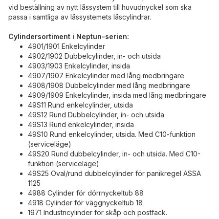
vid beställning av nytt låssystem till huvudnyckel som ska
passa i samtliga av låssystemets låscylindrar.
Cylindersortiment i Neptun-serien:
4901/1901 Enkelcylinder
4902/1902 Dubbelcylinder, in- och utsida
4903/1903 Enkelcylinder, insida
4907/1907 Enkelcylinder med lång medbringare
4908/1908 Dubbelcylinder med lång medbringare
4909/1909 Enkelcylinder, insida med lång medbringare
49S11 Rund enkelcylinder, utsida
49S12 Rund Dubbelcylinder, in- och utsida
49S13 Rund enkelcylinder, insida
49S10 Rund enkelcylinder, utsida. Med C10-funktion
(serviceläge)
49S20 Rund dubbelcylinder, in- och utsida. Med C10-
funktion (serviceläge)
49S25 Oval/rund dubbelcylinder för panikregel ASSA
1125
4988 Cylinder för dörrnyckeltub 88
4918 Cylinder för väggnyckeltub 18
1971 Industricylinder för skåp och postfack.