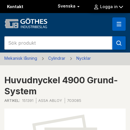
Svenska
Kontakt
Logga in
Mekanisk låsning
Cylindrar
Nycklar
Huvudnyckel 4900 Grund-
System
ARTIKEL:
151391
ASSA ABLOY
703085