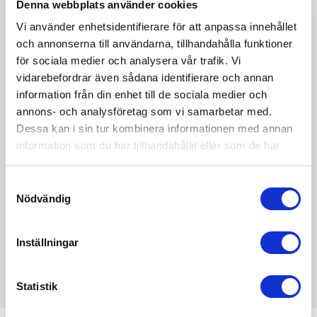
Denna webbplats använder cookies
Ladda ner
Vi använder enhetsidentifierare för att anpassa innehållet
Det finns inga dokument kopplade till denna produkt
och annonserna till användarna, tillhandahålla funktioner
för sociala medier och analysera vår trafik. Vi
vidarebefordrar även sådana identifierare och annan
Skapa konto
Logga in
information från din enhet till de sociala medier och
annons- och analysföretag som vi samarbetar med.
Skapa inloggning, bli företagskund eller logga in för att
Dessa kan i sin tur kombinera informationen med annan
beställa, se priser,
information som du har tillhandahållit eller som de har
produktblad, ritningar, monteringsbeskrivningar samt
samlat in när du har använt deras tjänster.
övriga dokument.
Samtyckesval
Nödvändig
Inställningar
Filmer
Det finns ännu ingen film för denna produkt
Statistik