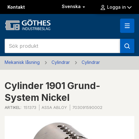
Svenska
Kontakt
Logga in
Mekanisk låsning
Cylindrar
Cylindrar
Cylinder 1901 Grund-
System Nickel
ARTIKEL:
151373
ASSA ABLOY
703091590002