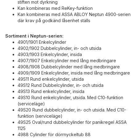
stiften mot dyrkning
Kan kombineras med ReKey-funktion
Kan kombineras med ASSA ABLOY Neptun 4900-serien
där krav på godkänd låsenhet ställs
Sortiment i Neptun-serien:
4901/1901 Enkelcylinder
4902/1902 Dubbelcylinder, in- och utsida
4903/1903 Enkelcylinder, insida
4907/1907 Enkelcylinder med lång medbringare
4908/1908 Dubbelcylinder med lång medbringare
4909/1909 Enkelcylinder, insida med lång medbringare
49S11 Rund enkelcylinder, utsida
49S12 Rund Dubbelcylinder, in- och utsida
49S13 Rund enkelcylinder, insida
49S10 Rund enkelcylinder, utsida. Med C10-funktion
(serviceläge)
49S20 Rund dubbelcylinder, in- och utsida. Med C10-
funktion (serviceläge)
49S25 Oval/rund dubbelcylinder för panikregel ASSA
1125
4988 Cylinder för dörrnyckeltub 88