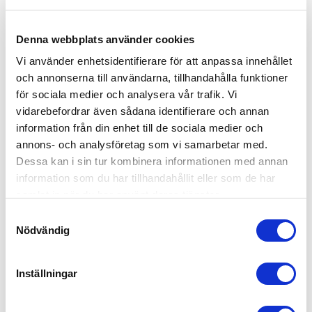
CYLINDERMODELL:
Oval
Denna webbplats använder cookies
CYLINDERTYP:
Enkel
Vi använder enhetsidentifierare för att anpassa innehållet
DIGITAL LÅSNING:
och annonserna till användarna, tillhandahålla funktioner
Nej
för sociala medier och analysera vår trafik. Vi
INSIDA/UTSIDA:
vidarebefordrar även sådana identifierare och annan
Utsida
information från din enhet till de sociala medier och
KOPIERINGSSKYDDAD:
annons- och analysföretag som vi samarbetar med.
Ja
Dessa kan i sin tur kombinera informationen med annan
STANDARD/LÅSSYSTEM:
information som du har tillhandahållit eller som de har
Neptun-serien 1900, 4900
samlat in när du har använt deras tjänster.
Samtyckesval
BREDD PRODUKT:
Nödvändig
20 mm
FÄRG/YTBEHANDLING:
Nickel
Inställningar
HÖJD PRODUKT:
35 mm