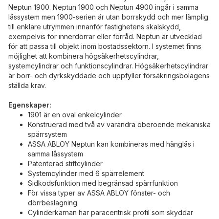
Neptun 1900. Neptun 1900 och Neptun 4900 ingår i samma
låssystem men 1900-serien är utan borrskydd och mer lämplig
till enklare utrymmen innanför fastighetens skalskydd,
exempelvis för innerdörrar eller förråd. Neptun är utvecklad
för att passa till objekt inom bostadssektorn. I systemet finns
möjlighet att kombinera högsäkerhetscylindrar,
systemcylindrar och funktionscylindrar. Högsäkerhetscylindrar
är borr- och dyrkskyddade och uppfyller försäkringsbolagens
ställda krav.
Egenskaper:
1901 är en oval enkelcylinder
Konstruerad med två av varandra oberoende mekaniska
spärrsystem
ASSA ABLOY Neptun kan kombineras med hänglås i
samma låssystem
Patenterad stiftcylinder
Systemcylinder med 6 spärrelement
Sidkodsfunktion med begränsad spärrfunktion
För vissa typer av ASSA ABLOY fönster- och
dörrbeslagning
Cylinderkärnan har paracentrisk profil som skyddar