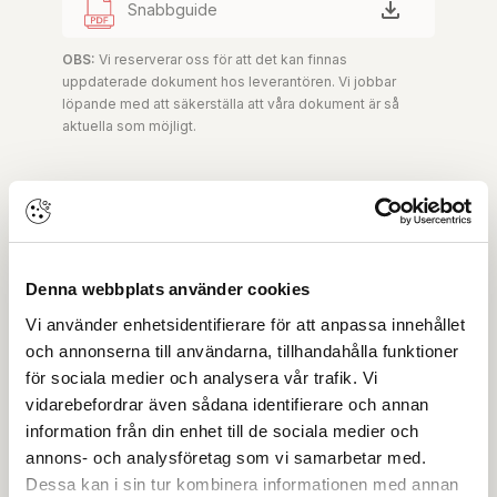
Snabbguide
OBS:
Vi reserverar oss för att det kan finnas
uppdaterade dokument hos leverantören. Vi jobbar
löpande med att säkerställa att våra dokument är så
aktuella som möjligt.
Skapa konto
Logga in
Skapa inloggning, bli företagskund eller logga in för att
beställa, se priser,
Denna webbplats använder cookies
produktblad, ritningar, monteringsbeskrivningar samt
Vi använder enhetsidentifierare för att anpassa innehållet
övriga dokument.
och annonserna till användarna, tillhandahålla funktioner
för sociala medier och analysera vår trafik. Vi
vidarebefordrar även sådana identifierare och annan
information från din enhet till de sociala medier och
Filmer
annons- och analysföretag som vi samarbetar med.
Dessa kan i sin tur kombinera informationen med annan
Det finns ännu ingen film för denna produkt