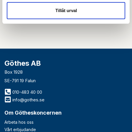
Tillåt urval
Genom att skicka din e-postadress till oss och prenumerera på vårt
nyhetsbrev så accepterar du innehållet i vår
integritetspolicy
. Du kan hitta
tidigare nyhetsbrev
här
Göthes AB
Box 1928
SE-791 19 Falun
010-483 40 00
info@gothes.se
Om Götheskoncernen
Arbeta hos oss
Vårt erbjudande