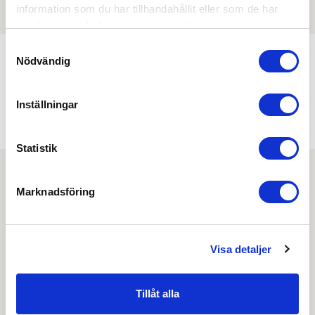
information som du har tillhandahållit eller som de har
samlat in när du har använt deras tjänster.
Samtyckesval
Nödvändig
Min köphistorik
Inställningar
Statistik
Marknadsföring
Nyhetsbrev
Prenumerera på vårt nyhetsbrev och få tips,
Visa detaljer
guider och senaste nytt direkt i din inkorg.
Tillåt alla