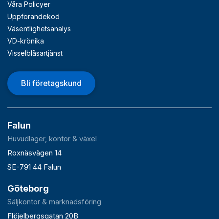
Våra Policyer
Uppförandekod
Väsentlighetsanalys
VD-krönika
Visselblåsartjänst
Bli företagskund
Falun
Huvudlager, kontor & växel
Roxnäsvägen 14
SE-791 44 Falun
Göteborg
Säljkontor & marknadsföring
Flöjelbergsgatan 20B