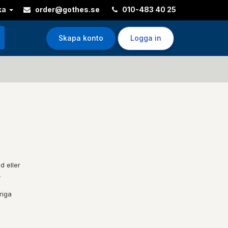
ka
order@gothes.se
010-483 40 25
Skapa konto
Logga in
d eller
,
riga