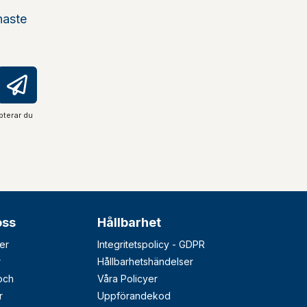
naste
pterar du
oss
Hållbarhet
er
Integritetspolicy - GDPR
r
Hållbarhetshändelser
 och
Våra Policyer
r
Uppförandekod