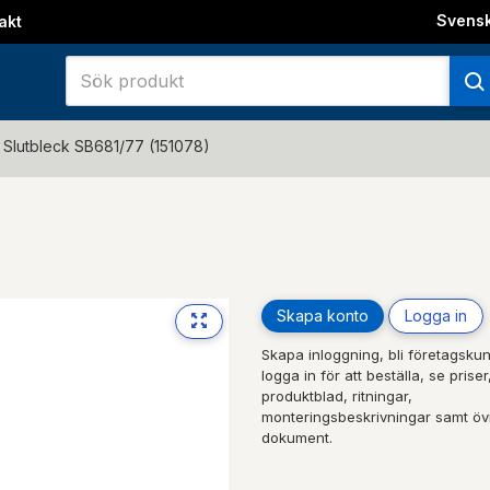
Svens
akt
Slutbleck SB681/77 (151078)
Skapa konto
Logga in
Next
Skapa inloggning, bli företagskun
logga in för att beställa, se priser
produktblad, ritningar,
monteringsbeskrivningar samt öv
dokument.