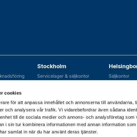
Stockholm
Helsingbo
rknadsföring
Servicelager & säljkontor
Säljkontor
n 20B
Elektravägen 31
SE-252 70 R
dal
SE-126 30 Hägersten
r cookies
rare för att anpassa innehållet och annonserna till användarna, t
er och analysera vår trafik. Vi vidarebefordrar även sådana ident
 enhet till de sociala medier och annons- och analysföretag som 
dagar 07.30–16.30 |
 i sin tur kombinera informationen med annan information som
e har samlat in när du har använt deras tjänster.