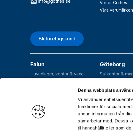
info@gothes.se
Varför Göthes
Våra varumärken
Bli företagskund
Falun
Göteborg
Huvudlager, kontor & växel
Säljkontor & ma
Roxnäsvägen 14
Flöjelbergsgata
SE-791 44 Falun
SE-431 37 Möln
Denna webbplats använde
Vi använder enhetsidentifie
funktioner för sociala medi
annan information från din
Öppettider
Huvudkontor, lager och växel: Var
samarbetar med. Dessa kan
Hämtlager (Stockholm): Vardagar 06.30–17.00
tillhandahållit eller som d