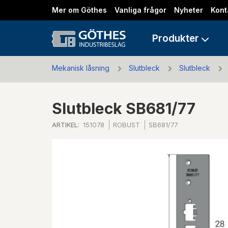
Mer om Göthes
Vanliga frågor
Nyheter
Kont
Produkter
Mekanisk låsning
Slutbleck
Slutbleck
Slutbleck SB681/77
ARTIKEL:
151078
ROBUST
SB681/77
Previous