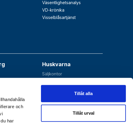
Väsentlighetsanalys
VD-krönika
Visselblåsartjänst
rg
Huskvarna
Säljkontor
åå
Esbjörnarp 10
SE-561 92 Huskvarna
Tillåt alla
illhandahålla
ifierare och
Tillåt urval
vi
 du har