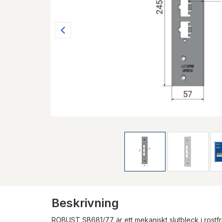
Beskrivning
ROBUST SB681/77 är ett mekaniskt slutbleck i rostfri