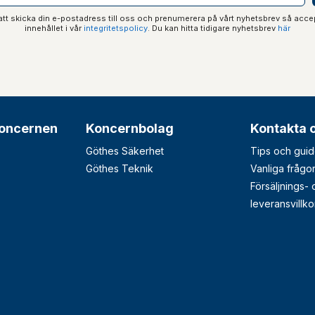
t skicka din e-postadress till oss och prenumerera på vårt nyhetsbrev så acce
innehållet i vår
integritetspolicy
. Du kan hitta tidigare nyhetsbrev
här
oncernen
Koncernbolag
Kontakta 
Göthes Säkerhet
Tips och guid
Göthes Teknik
Vanliga frågo
Försäljnings-
leveransvillko