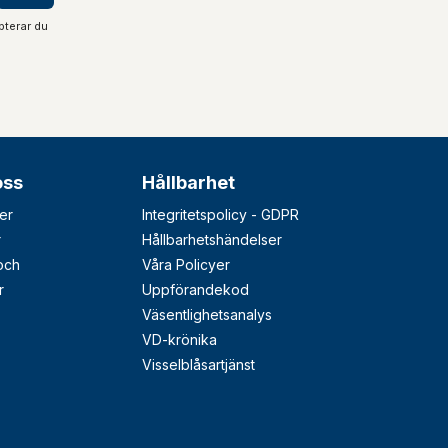
pterar du
oss
Hållbarhet
er
Integritetspolicy - GDPR
r
Hållbarhetshändelser
 och
Våra Policyer
r
Uppförandekod
Väsentlighetsanalys
VD-krönika
Visselblåsartjänst