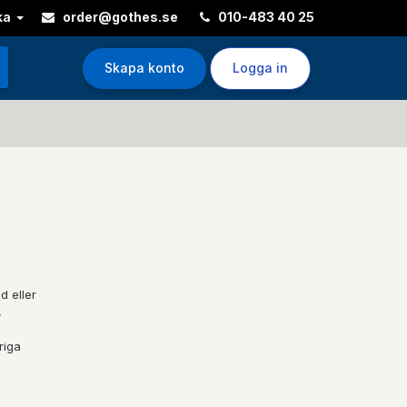
ka
order@gothes.se
010-483 40 25
Skapa konto
Logga in
d eller
,
riga