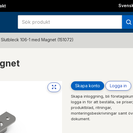
Svens
akt
Slutbleck 106-1 med Magnet (151072)
agnet
Skapa konto
Logga in
Skapa inloggning, bli företagskun
logga in för att beställa, se priser
produktblad, ritningar,
monteringsbeskrivningar samt öv
dokument.