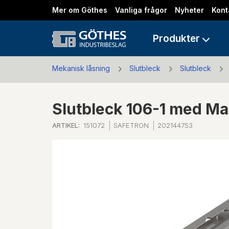
Mer om Göthes
Vanliga frågor
Nyheter
Kont
Produkter
Mekanisk låsning
Slutbleck
Slutbleck
Slutbleck 106-1 med M
ARTIKEL:
151072
SAFETRON
202144753