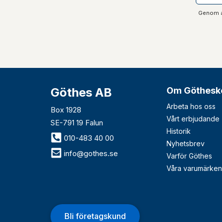
Genom at
Göthes AB
Om Göthesk
Arbeta hos oss
Box 1928
Vårt erbjudande
SE-791 19 Falun
Historik
010-483 40 00
Nyhetsbrev
info@gothes.se
Varför Göthes
Våra varumärken
Bli företagskund