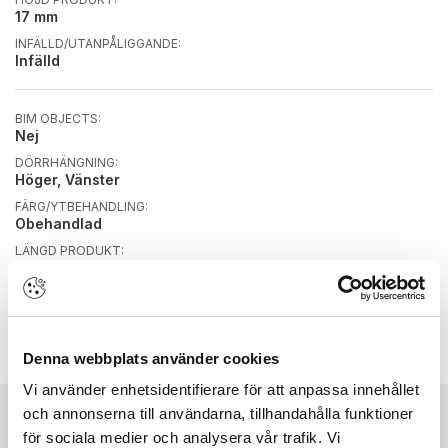
17 mm
INFÄLLD/UTANPÅLIGGANDE:
Infälld
BIM OBJECTS:
Nej
DÖRRHÄNGNING:
Höger, Vänster
FÄRG/YTBEHANDLING:
Obehandlad
LÄNGD PRODUKT:
1223 mm
MAX NEDFÄLLNING:
13 mm
TILLÄMPNING:
Brand, Drag, Ljud, Rök
Denna webbplats använder cookies
Vi använder enhetsidentifierare för att anpassa innehållet
och annonserna till användarna, tillhandahålla funktioner
för sociala medier och analysera vår trafik. Vi
Ladda ner