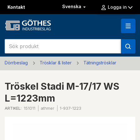
Svenska
Kontakt
Logga in
Dörrbeslag
Trösklar & lister
Tätningströsklar
Tröskel Stadi M-17/17 WS
L=1223mm
ARTIKEL:
151011
athmer
1-937-1223
Previous
Next