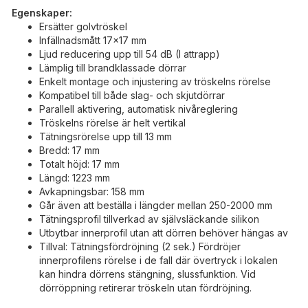
Egenskaper:
Ersätter golvtröskel
Infällnadsmått 17x17 mm
Ljud reducering upp till 54 dB (I attrapp)
Lämplig till brandklassade dörrar
Enkelt montage och injustering av tröskelns rörelse
Kompatibel till både slag- och skjutdörrar
Parallell aktivering, automatisk nivåreglering
Tröskelns rörelse är helt vertikal
Tätningsrörelse upp till 13 mm
Bredd: 17 mm
Totalt höjd: 17 mm
Längd: 1223 mm
Avkapningsbar: 158 mm
Går även att beställa i längder mellan 250-2000 mm
Tätningsprofil tillverkad av självsläckande silikon
Utbytbar innerprofil utan att dörren behöver hängas av
Tillval: Tätningsfördröjning (2 sek.) Fördröjer
innerprofilens rörelse i de fall där övertryck i lokalen
kan hindra dörrens stängning, slussfunktion. Vid
dörröppning retirerar tröskeln utan fördröjning.