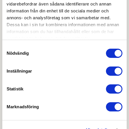
vidarebefordrar även sådana identifierare och annan
information från din enhet till de sociala medier och
EPD-deklaration
annons- och analysföretag som vi samarbetar med.
Dessa kan i sin tur kombinera informationen med annan
Monteringsanvisning
information som du har tillhandahållit eller som de har
samlat in när du har använt deras tjänster.
Produktblad
Samtyckesval
Nödvändig
Ritning DWG
Inställningar
Ritning DXF
Statistik
Ritning PDF
Marknadsföring
OBS:
Vi reserverar oss för att det kan finnas
uppdaterade dokument hos leverantören. Vi jobbar
löpande med att säkerställa att våra dokument är så
aktuella som möjligt.