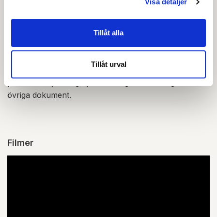
Visa detaljer
Tillåt alla
Skapa konto
Logga in
Skapa inloggning, bli företagskund eller logga in för att
Tillåt urval
beställa, se priser,
produktblad, ritningar, monteringsbeskrivningar samt
övriga dokument.
Filmer