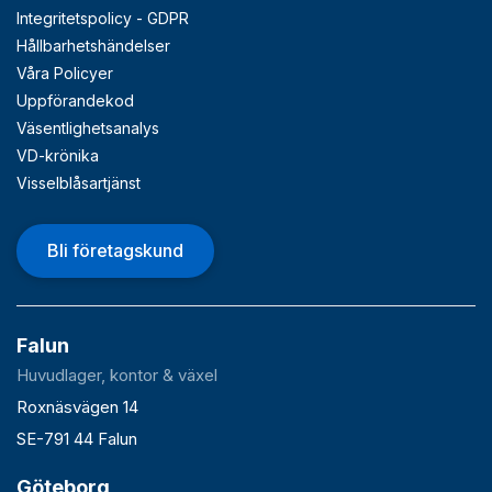
Integritetspolicy - GDPR
Hållbarhetshändelser
Våra Policyer
Uppförandekod
Väsentlighetsanalys
VD-krönika
Visselblåsartjänst
Bli företagskund
Falun
Huvudlager, kontor & växel
Roxnäsvägen 14
SE-791 44 Falun
Göteborg