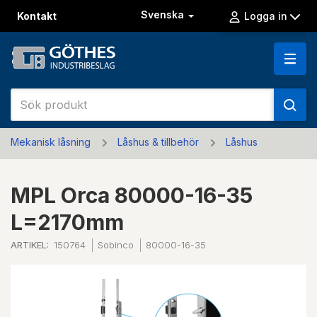
Svenska
Kontakt
Logga in
Mekanisk låsning
Låshus & tillbehör
Låshus
MPL Orca 80000-16-35
L=2170mm
ARTIKEL:
150764
Sobinco
80000-16-35