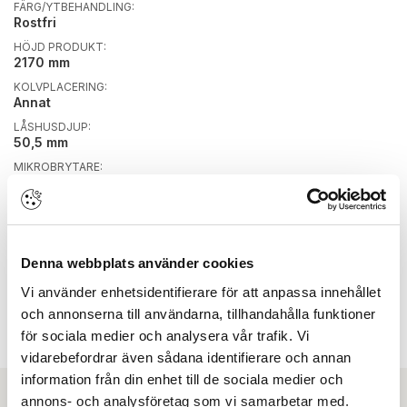
FÄRG/YTBEHANDLING:
Rostfri
HÖJD PRODUKT:
2170 mm
KOLVPLACERING:
Annat
LÅSHUSDJUP:
50,5 mm
MIKROBRYTARE:
Nej
NÖDUTRYMNING:
Nej
PANIKUTRYMNING:
Nej
Denna webbplats använder cookies
SKENBREDD/STOLPBREDD:
Vi använder enhetsidentifierare för att anpassa innehållet
16 mm
och annonserna till användarna, tillhandahålla funktioner
SMALPROFIL/MODUL:
för sociala medier och analysera vår trafik. Vi
Smalprofil
vidarebefordrar även sådana identifierare och annan
information från din enhet till de sociala medier och
annons- och analysföretag som vi samarbetar med.