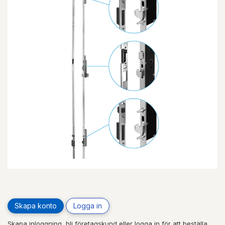
Skapa konto
Logga in
Skapa inloggning, bli företagskund eller logga in för att beställa,