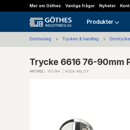
Mer om Göthes
Vanliga frågor
Nyheter
Kont
Produkter
Dörrbeslag
Trycken & handtag
Dörrtryck
Trycke 6616 76-90mm P
ARTIKEL:
150744
ASSA ABLOY