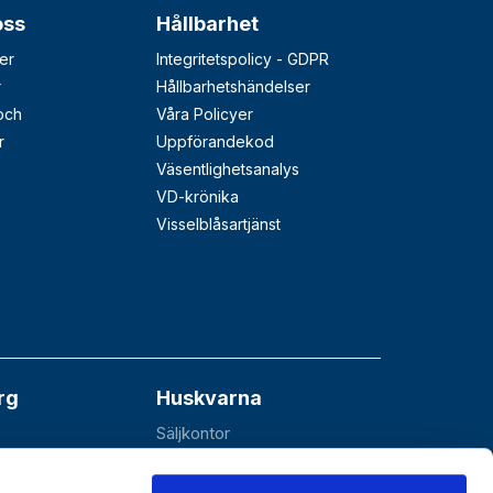
oss
Hållbarhet
er
Integritetspolicy - GDPR
r
Hållbarhetshändelser
 och
Våra Policyer
r
Uppförandekod
Väsentlighetsanalys
VD-krönika
Visselblåsartjänst
rg
Huskvarna
Säljkontor
åå
Esbjörnarp 10
SE-561 92 Huskvarna