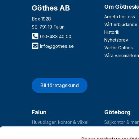
Göthes AB
Om Göthesk
Arbeta hos oss
Box 1928
Vårt erbjudande
SE-791 19 Falun
Historik
010-483 40 00
Nyhetsbrev
info@gothes.se
Varför Göthes
Våra varumärken
Bli företagskund
Falun
Göteborg
Huvudlager, kontor & växel
Säljkontor & ma
Roxnäsvägen 14
Flöjelbergsgata
SE-791 44 Falun
SE-431 37 Möln