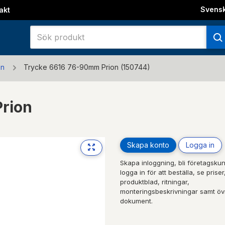
Svens
akt
en
Trycke 6616 76-90mm Prion (150744)
rion
Skapa konto
Logga in
Skapa inloggning, bli företagskun
logga in för att beställa, se priser
produktblad, ritningar,
monteringsbeskrivningar samt öv
dokument.