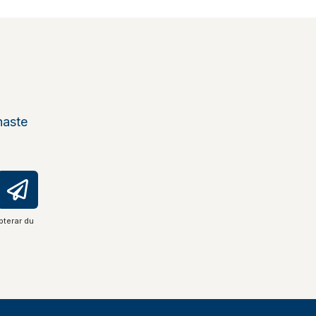
naste
pterar du